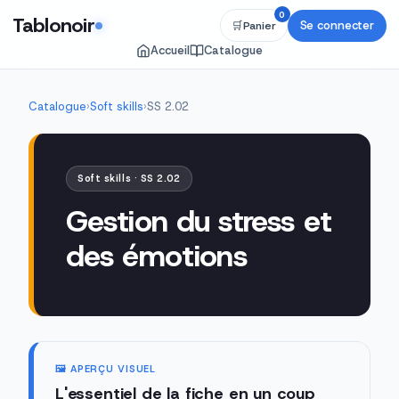
0
Tablonoir
Se connecter
🛒
Panier
Accueil
Catalogue
Catalogue
›
Soft skills
›
SS 2.02
Soft skills · SS 2.02
Gestion du stress et
des émotions
🖼️ APERÇU VISUEL
L'essentiel de la fiche en un coup