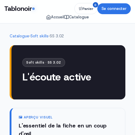
0
Tablonoir
Se connecter
🛒
Panier
Accueil
Catalogue
Catalogue
›
Soft skills
›
SS 3.02
Soft skills · SS 3.02
L'écoute active
🖼️ APERÇU VISUEL
L'essentiel de la fiche en un coup
d'œil