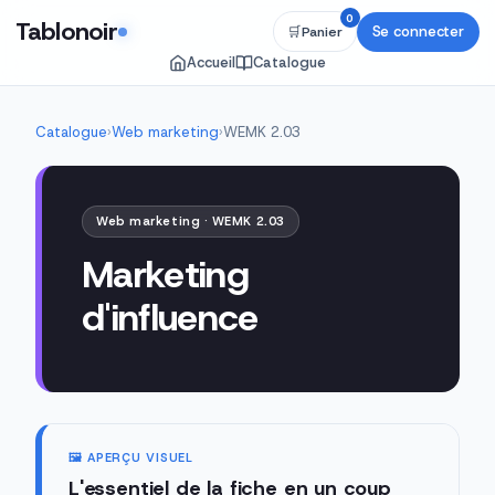
0
Tablonoir
Se connecter
🛒
Panier
Accueil
Catalogue
Catalogue
›
Web marketing
›
WEMK 2.03
Web marketing · WEMK 2.03
Marketing
d'influence
🖼️ APERÇU VISUEL
L'essentiel de la fiche en un coup