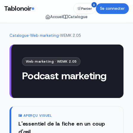
0
Tablonoir
Se connecter
🛒
Panier
Accueil
Catalogue
Catalogue
›
Web marketing
›
WEMK 2.05
Web marketing · WEMK 2.05
Podcast marketing
🖼️ APERÇU VISUEL
L'essentiel de la fiche en un coup
d'œil