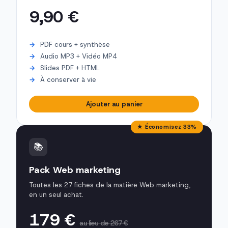
9,90 €
PDF cours + synthèse
Audio MP3 + Vidéo MP4
Slides PDF + HTML
À conserver à vie
Ajouter au panier
★ Économisez 33%
📚
Pack Web marketing
Toutes les 27 fiches de la matière Web marketing,
en un seul achat.
179 €
au lieu de 267 €