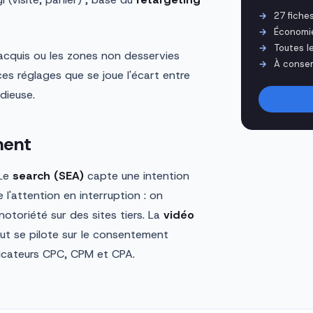
27 fiche
Économi
Toutes l
à acquis ou les zones non desservies
À conser
ces réglages que se joue l'écart entre
dieuse.
ment
 Le
search (SEA)
capte une intention
l'attention en interruption : on
 notoriété sur des sites tiers. La
vidéo
ut se pilote sur le consentement
icateurs CPC, CPM et CPA.