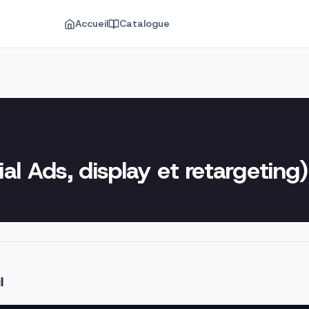
Accueil
Catalogue
ial Ads, display et retargeting)
l