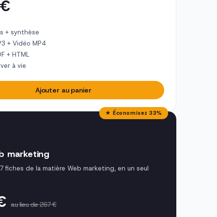
 €
s + synthèse
P3 + Vidéo MP4
DF + HTML
ver à vie
Ajouter au panier
★ Économisez 33%
b marketing
7 fiches de la matière Web marketing, en un seul
 €
au lieu de 267 €