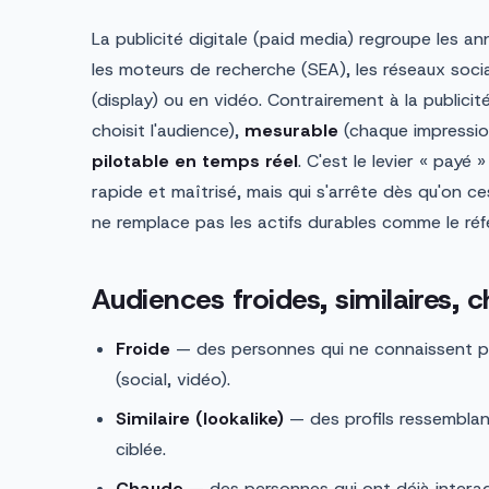
La publicité digitale (paid media) regroupe les an
les moteurs de recherche (SEA), les réseaux socia
(display) ou en vidéo. Contrairement à la publicité
choisit l'audience),
mesurable
(chaque impressio
pilotable en temps réel
. C'est le levier « payé
rapide et maîtrisé, mais qui s'arrête dès qu'on ce
ne remplace pas les actifs durables comme le ré
Audiences froides, similaires, 
Froide
— des personnes qui ne connaissent pas
(social, vidéo).
Similaire (lookalike)
— des profils ressemblant 
ciblée.
Chaude
— des personnes qui ont déjà interagi