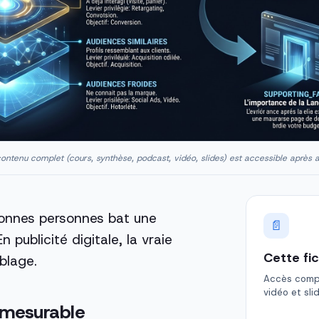
ontenu complet (cours, synthèse, podcast, vidéo, slides) est accessible après 
nnes personnes bat une
📄
publicité digitale, la vraie
Cette fi
iblage.
Accès comple
vidéo et sli
t mesurable