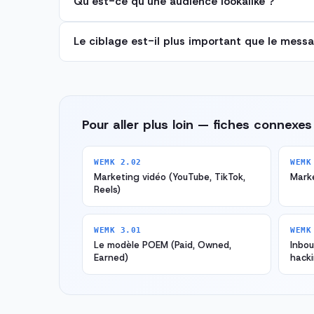
Qu'est-ce qu'une audience lookalike ?
Le ciblage est-il plus important que le messa
Pour aller plus loin — fiches connexes
WEMK 2.02
WEMK
Marketing vidéo (YouTube, TikTok,
Marke
Reels)
WEMK 3.01
WEMK
Le modèle POEM (Paid, Owned,
Inbo
Earned)
hack