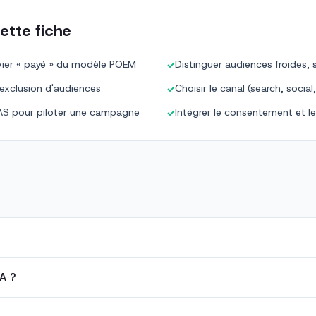
ette fiche
levier « payé » du modèle POEM
Distinguer audiences froides, s
✓
 exclusion d'audiences
Choisir le canal (search, socia
✓
OAS pour piloter une campagne
Intégrer le consentement et l
✓
A ?