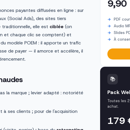
9,90
nonces payantes diffusées en ligne : sur
ux (Social Ads), des sites tiers
PDF cour
 traditionnelle, elle est
ciblée
(on
Audio M
Slides P
n et chaque clic se comptent) et
À conser
 » du modèle POEM : il apporte un trafic
sse de payer — il amorce et accélère, il
férencement.
chaudes
📚
Pack We
 la marque ; levier adapté : notoriété
Toutes les 2
achat.
à ses clients ; pour de l'acquisition
179
 (visite, panier) ; base du
retargeting