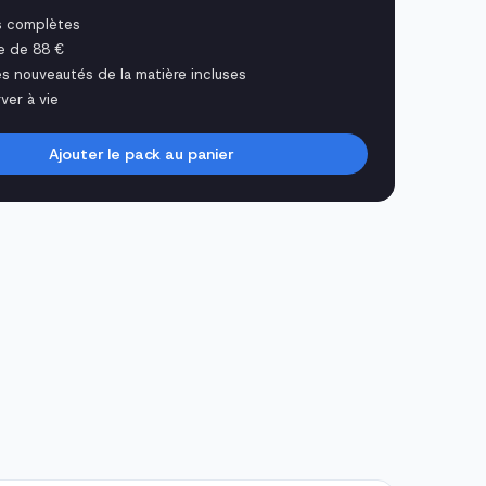
s complètes
e de 88 €
es nouveautés de la matière incluses
ver à vie
Ajouter le pack au panier