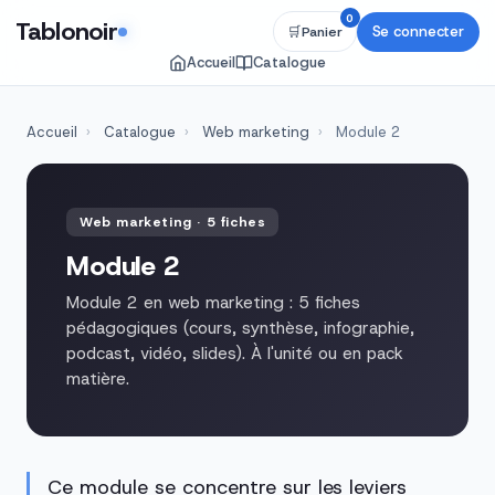
0
Tablonoir
Se connecter
🛒
Panier
Accueil
Catalogue
Accueil
›
Catalogue
›
Web marketing
›
Module 2
Web marketing · 5 fiches
Module 2
Module 2 en web marketing : 5 fiches
pédagogiques (cours, synthèse, infographie,
podcast, vidéo, slides). À l'unité ou en pack
matière.
Ce module se concentre sur les leviers