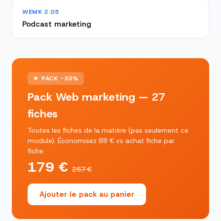
WEMK 2.05
Podcast marketing
★ PACK -33%
Pack Web marketing — 27
fiches
Toutes les fiches de la matière (pas seulement ce
module). Économisez 88 € vs achat fiche par
fiche.
179 €
267 €
Ajouter le pack au panier