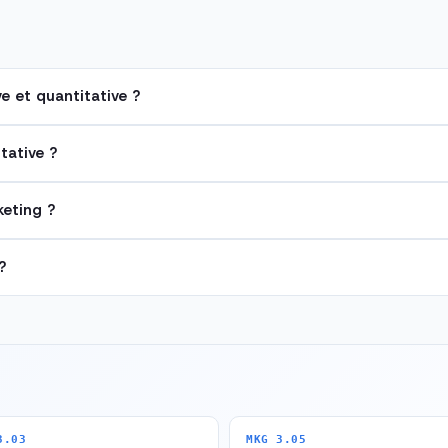
ve et quantitative ?
tative ?
eting ?
?
3.03
MKG 3.05