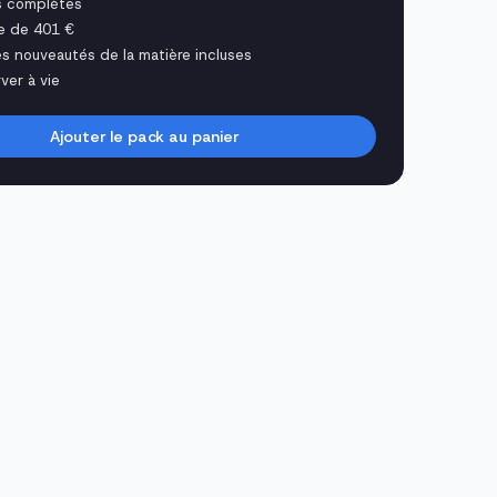
s complètes
e de 401 €
es nouveautés de la matière incluses
ver à vie
Ajouter le pack au panier