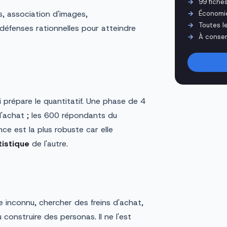
99 fiche
s, association d'images,
Économi
Toutes l
 défenses rationnelles pour atteindre
À conser
i prépare le quantitatif. Une phase de 4
 l'achat ; les 600 répondants du
nce est la plus robuste car elle
atistique
de l'autre.
re inconnu, chercher des freins d'achat,
onstruire des personas. Il ne l'est