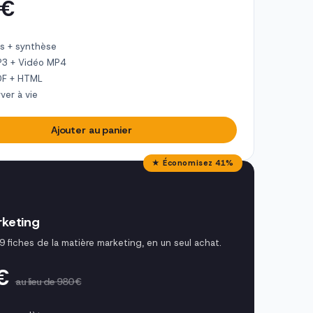
 €
s + synthèse
P3 + Vidéo MP4
DF + HTML
ver à vie
Ajouter au panier
★ Économisez 41%
keting
9 fiches de la matière marketing, en un seul achat.
 €
au lieu de 980 €