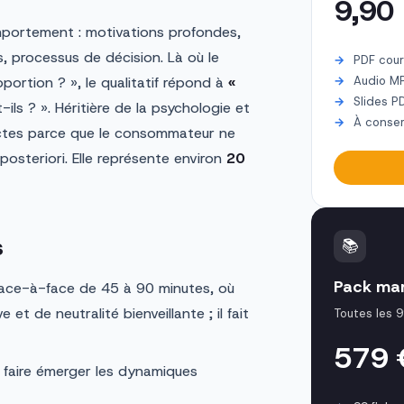
9,90
omportement : motivations profondes,
, processus de décision. Là où le
PDF cour
portion ? », le qualitatif répond à
«
Audio M
Slides P
ils ? ». Héritière de la psychologie et
À conser
irectes parce que le consommateur ne
 posteriori. Elle représente environ
20
s
📚
Pack mar
ace-à-face de 45 à 90 minutes, où
t de neutralité bienveillante ; il fait
Toutes les 9
579
faire émerger les dynamiques