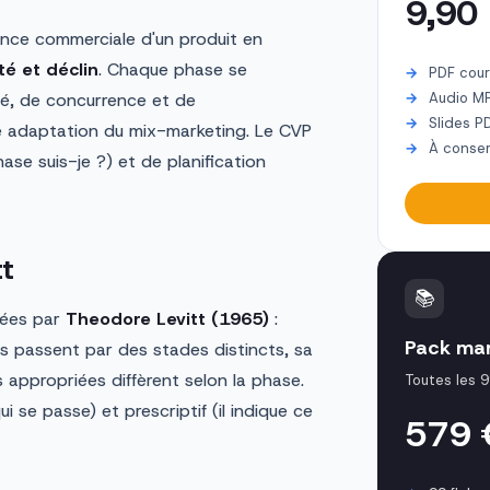
9,90
tence commerciale d'un produit en
té et déclin
. Chaque phase se
PDF cour
ité, de concurrence et de
Audio M
Slides P
e adaptation du mix-marketing. Le CVP
À conser
hase suis-je ?) et de planification
tt
📚
lées par
Theodore Levitt (1965)
:
Pack mar
es passent par des stades distincts, sa
s appropriées diffèrent selon la phase.
Toutes les 9
ui se passe) et prescriptif (il indique ce
579