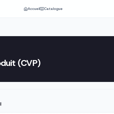
Accueil
Catalogue
oduit (CVP)
l