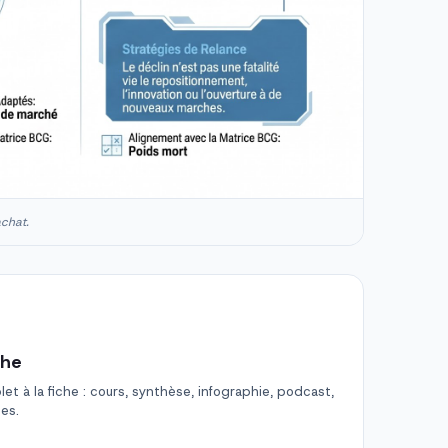
achat.
che
t à la fiche : cours, synthèse, infographie, podcast,
des.