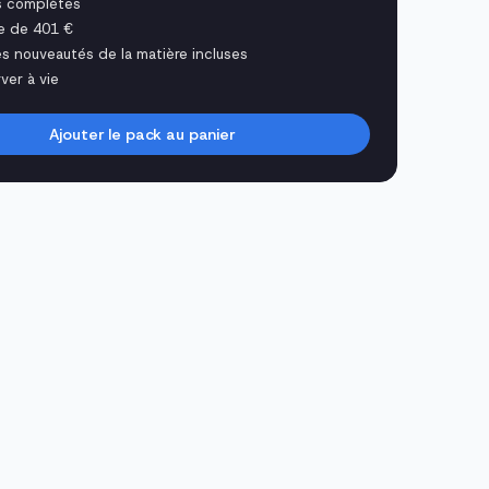
s complètes
e de 401 €
es nouveautés de la matière incluses
ver à vie
Ajouter le pack au panier