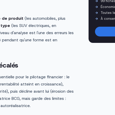
99 fiche
Économi
Toutes l
e de produit
(les automobiles, plus
À conser
n
type
(les SUV électriques, en
niveau d'analyse est l'une des erreurs les
té pendant qu'une forme est en
décalés
tielle pour le pilotage financier : le
rentabilité atteint en croissance),
é), puis décline avant lui (érosion des
atrice BCG, mais garde des limites :
autoréalisatrice.