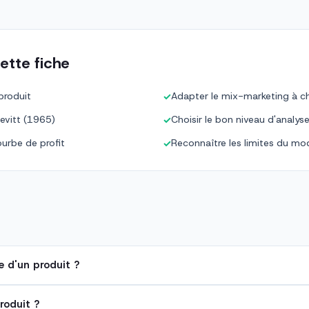
ette fiche
 produit
Adapter le mix-marketing à 
✓
evitt (1965)
Choisir le bon niveau d'analys
✓
ourbe de profit
Reconnaître les limites du mod
✓
e d'un produit ?
roduit ?