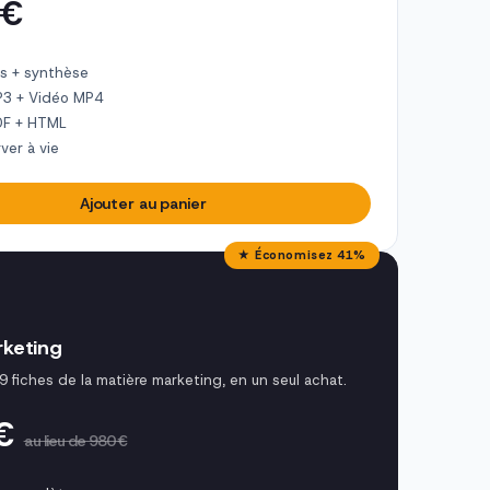
 €
s + synthèse
P3 + Vidéo MP4
DF + HTML
ver à vie
Ajouter au panier
★ Économisez 41%
keting
9 fiches de la matière marketing, en un seul achat.
 €
au lieu de 980 €