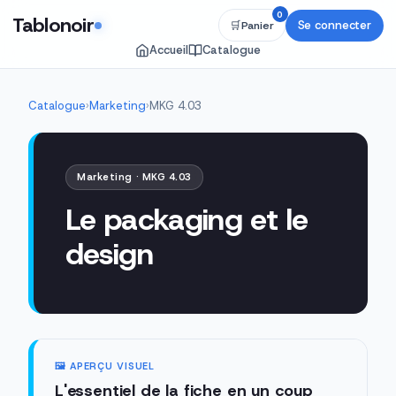
0
Tablonoir
Se connecter
🛒
Panier
Accueil
Catalogue
Catalogue
›
Marketing
›
MKG 4.03
Marketing · MKG 4.03
Le packaging et le
design
🖼️ APERÇU VISUEL
L'essentiel de la fiche en un coup