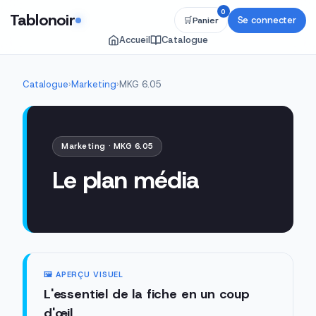
0
Tablonoir
Se connecter
🛒
Panier
Accueil
Catalogue
Catalogue
›
Marketing
›
MKG 6.05
Marketing · MKG 6.05
Le plan média
🖼️ APERÇU VISUEL
L'essentiel de la fiche en un coup
d'œil