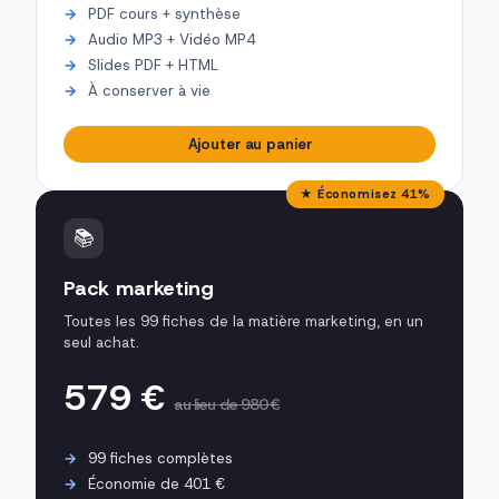
PDF cours + synthèse
Audio MP3 + Vidéo MP4
Slides PDF + HTML
À conserver à vie
Ajouter au panier
★ Économisez 41%
📚
Pack marketing
Toutes les 99 fiches de la matière marketing, en un
seul achat.
579 €
au lieu de 980 €
99 fiches complètes
Économie de 401 €