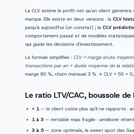
La CLV estime le profit net qu'un client génèrera 
marque. Elle existe en deux versions : la
CLV hist
jusqu'à aujourd'hui (un constat) ; la
CLV prédicti
comportement passé et de modèles statistiques (
qui guide les décisions d'investissement.
La formule simplifiée :
CLV = marge brute moyenne
transactions par an × durée moyenne de la relati
marge 80 %, churn mensuel 3 % → CLV = 50 × 0,
Le ratio LTV/CAC, boussole de l
< 1
— le client coûte plus qu'il ne rapporte : a
1 à 3
— rentable mais fragile : améliorer rétent
3 à 5
— zone optimale, le sweet spot des Sa