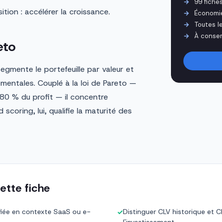
99 fiche
ion : accélérer la croissance.
Économi
Toutes l
À conser
eto
gmente le portefeuille par valeur et
mentales. Couplé à la loi de Pareto —
 80 % du profit — il concentre
 scoring, lui, qualifie la maturité des
ette fiche
lifiée en contexte SaaS ou e-
Distinguer CLV historique et CL
✓