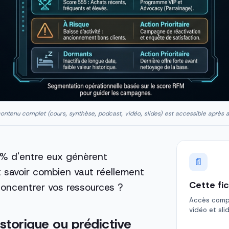
ontenu complet (cours, synthèse, podcast, vidéo, slides) est accessible après 
0 % d'entre eux génèrent
📄
savoir combien vaut réellement
Cette fi
 concentrer vos ressources ?
Accès comple
vidéo et sli
storique ou prédictive