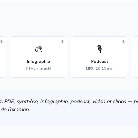
🔒
🔒
🔒
🎨
🎙️
Infographie
Podcast
HTML interactif
MP3 · 10-15 min
s PDF, synthèse, infographie, podcast, vidéo et slides — po
e de l'examen.