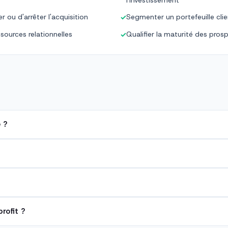
l'investissement
r ou d'arrêter l'acquisition
Segmenter un portefeuille cli
✓
ssources relationnelles
Qualifier la maturité des pros
✓
 ?
rofit ?