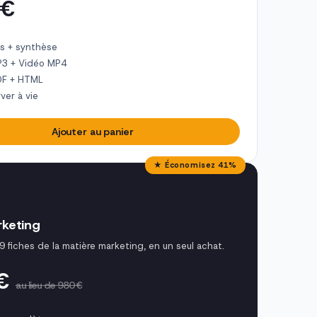
 €
s + synthèse
P3 + Vidéo MP4
DF + HTML
ver à vie
Ajouter au panier
★ Économisez 41%
keting
9 fiches de la matière marketing, en un seul achat.
 €
au lieu de 980 €