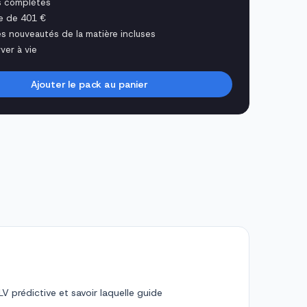
s complètes
e de 401 €
es nouveautés de la matière incluses
ver à vie
Ajouter le pack au panier
V prédictive et savoir laquelle guide