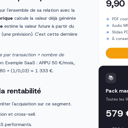
9,90
sur l'ensemble de sa relation avec la
orique
calcule la valeur déjà générée
PDF cour
ve
estime la valeur future à partir du
Audio M
Slides P
une prévision). C'est cette dernière
À conser
 par transaction × nombre de
on
. Exemple SaaS : ARPU 50 €/mois,
80 × (1/0,03) ≈ 1 333 €.
📚
a rentabilité
Pack mar
Toutes les 9
rrêter l'acquisition sur ce segment.
579
ion et cross-sell.
aS performants.