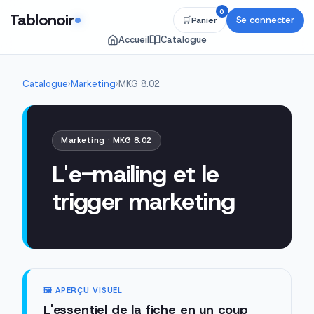
0
Tablonoir
Se connecter
🛒
Panier
Accueil
Catalogue
Catalogue
›
Marketing
›
MKG 8.02
Marketing · MKG 8.02
L'e-mailing et le
trigger marketing
🖼️ APERÇU VISUEL
L'essentiel de la fiche en un coup