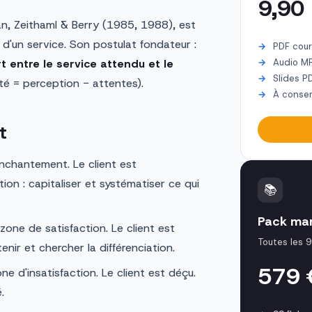
9,90
, Zeithaml & Berry (1985, 1988), est
e d'un service. Son postulat fondateur :
PDF cour
t entre le service attendu et le
Audio M
Slides P
té = perception − attentes).
À conser
t
nchantement. Le client est
ion : capitaliser et systématiser ce qui
📚
Pack mar
one de satisfaction. Le client est
Toutes les 9
enir et chercher la différenciation.
579
e d'insatisfaction. Le client est déçu.
.