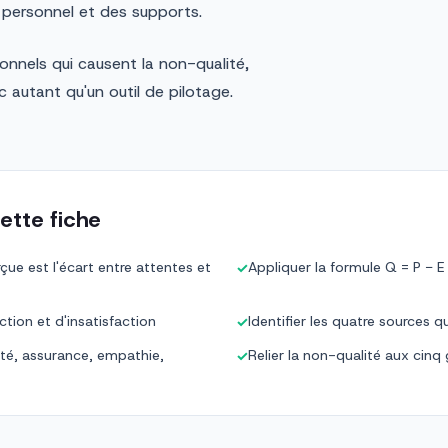
 personnel et des supports.
onnels qui causent la non-qualité,
autant qu'un outil de pilotage.
ette fiche
çue est l'écart entre attentes et
Appliquer la formule Q = P − E 
✓
tion et d'insatisfaction
Identifier les quatre sources q
✓
lité, assurance, empathie,
Relier la non-qualité aux cinq
✓