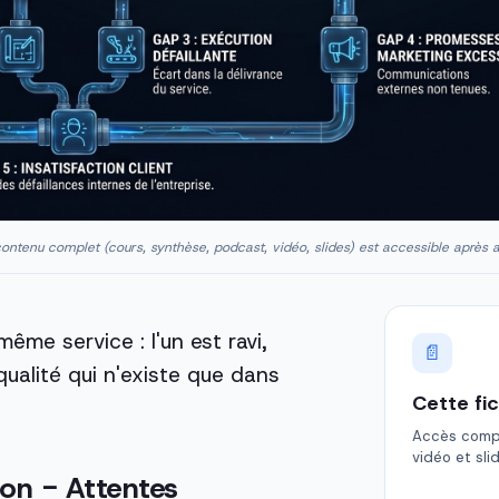
ontenu complet (cours, synthèse, podcast, vidéo, slides) est accessible après 
ême service : l'un est ravi,
📄
ualité qui n'existe que dans
Cette fi
Accès comple
vidéo et sli
ion − Attentes