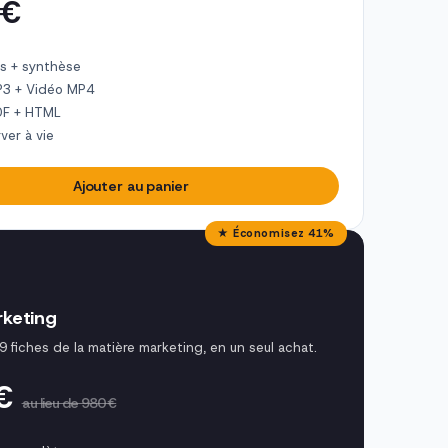
 €
s + synthèse
P3 + Vidéo MP4
DF + HTML
ver à vie
Ajouter au panier
★ Économisez 41%
keting
9 fiches de la matière marketing, en un seul achat.
 €
au lieu de 980 €