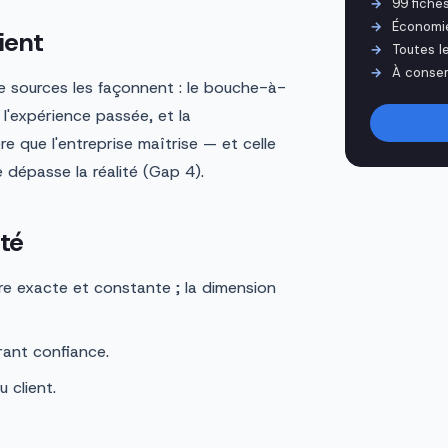
99 fiche
Économi
ient
Toutes l
À conser
e sources les façonnent : le bouche-à-
, l'expérience passée, et la
e que l'entreprise maîtrise — et celle
 dépasse la réalité (Gap 4).
ité
re exacte et constante ; la dimension
ant confiance.
 client.