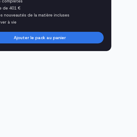
s complètes
e de 401 €
es nouveautés de la matière incluses
ver à vie
Ajouter le pack au panier