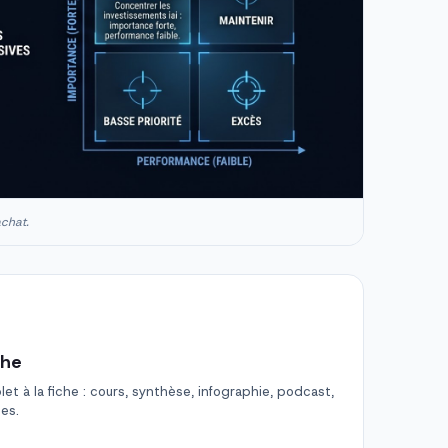
achat.
che
t à la fiche : cours, synthèse, infographie, podcast,
des.