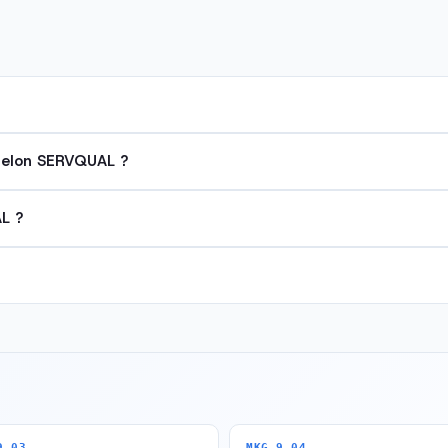
 selon SERVQUAL ?
L ?
9.03
MKG 9.04