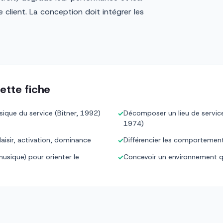
e client. La conception doit intégrer les
ette fiche
ique du service (Bitner, 1992)
Décomposer un lieu de service
✓
1974)
laisir, activation, dominance
Différencier les comportement
✓
 musique) pour orienter le
Concevoir un environnement qui 
✓