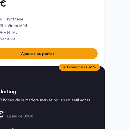
 €
s + synthèse
P3 + Vidéo MP4
DF + HTML
ver à vie
Ajouter au panier
★ Économisez 41%
keting
9 fiches de la matière marketing, en un seul achat.
 €
au lieu de 980 €