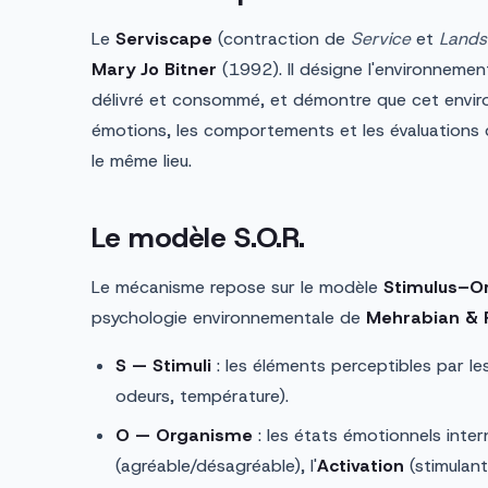
Le
Serviscape
(contraction de
Service
et
Lands
Mary Jo Bitner
(1992). Il désigne l'environnemen
délivré et consommé, et démontre que cet envir
émotions, les comportements et les évaluations 
le même lieu.
Le modèle S.O.R.
Le mécanisme repose sur le modèle
Stimulus–
psychologie environnementale de
Mehrabian & 
S — Stimuli
: les éléments perceptibles par les
odeurs, température).
O — Organisme
: les états émotionnels inter
(agréable/désagréable), l'
Activation
(stimulant