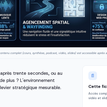
ontenu complet (cours, synthèse, podcast, vidéo, slides) est accessible après 
 après trente secondes, ou au
📄
 de plus ? L'environnement
Cette fi
 levier stratégique mesurable.
Accès comple
vidéo et sli