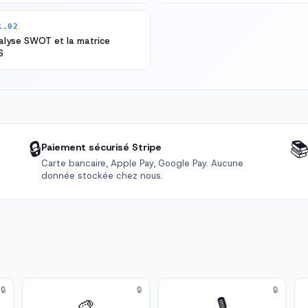
1.02
alyse SWOT et la matrice
S
🔒

Paiement sécurisé Stripe
Carte bancaire, Apple Pay, Google Pay. Aucune
donnée stockée chez nous.
🔒
🔒
🔒
🎨
🎙️