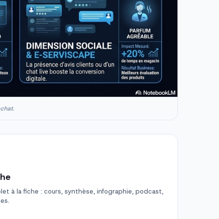
achat.
che
t à la fiche : cours, synthèse, infographie, podcast,
des.