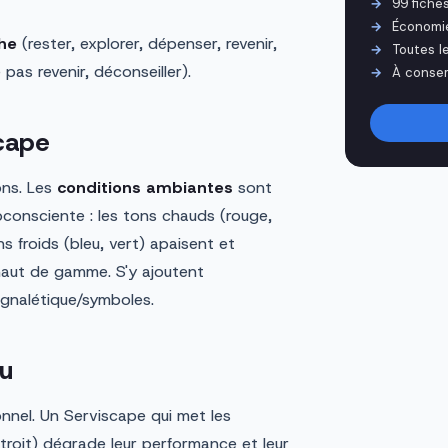
99 fiche
Économi
he
(rester, explorer, dépenser, revenir,
Toutes l
 pas revenir, déconseiller).
À conser
scape
ons. Les
conditions ambiantes
sont
bconsciente : les tons chauds (rouge,
s froids (bleu, vert) apaisent et
 haut de gamme. S'y ajoutent
ignalétique/symboles.
u
nnel. Un Serviscape qui met les
étroit) dégrade leur performance et leur