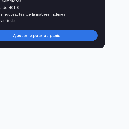
s complètes
e de 401 €
es nouveautés de la matière incluses
ver à vie
Ajouter le pack au panier