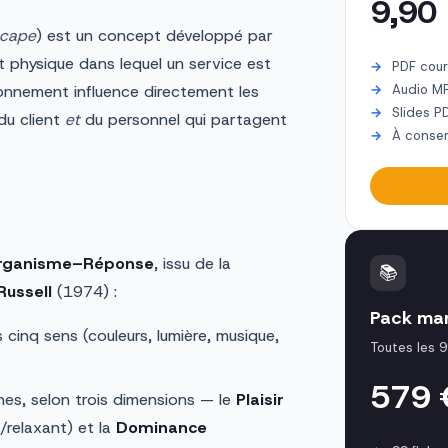
9,90
cape
) est un concept développé par
t physique dans lequel un service est
PDF cour
onnement influence directement les
Audio M
Slides P
du client
et
du personnel qui partagent
À conser
Organisme–Réponse
, issu de la
📚
Russell
(1974) :
Pack mar
 cinq sens (couleurs, lumière, musique,
Toutes les 9
579
nes, selon trois dimensions — le
Plaisir
/relaxant) et la
Dominance