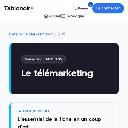
0
Tablonoir
Se connecter
🛒
Panier
Accueil
Catalogue
Catalogue
›
Marketing
›
MKG 8.05
Marketing · MKG 8.05
Le télémarketing
🖼️ APERÇU VISUEL
L'essentiel de la fiche en un coup
d'œil