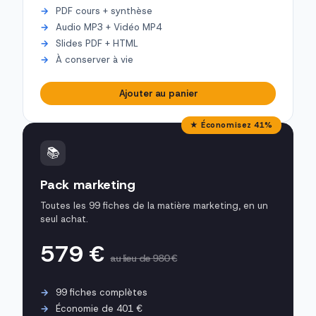
PDF cours + synthèse
Audio MP3 + Vidéo MP4
Slides PDF + HTML
À conserver à vie
Ajouter au panier
★ Économisez 41%
📚
Pack marketing
Toutes les 99 fiches de la matière marketing, en un
seul achat.
579 €
au lieu de 980 €
99 fiches complètes
Économie de 401 €