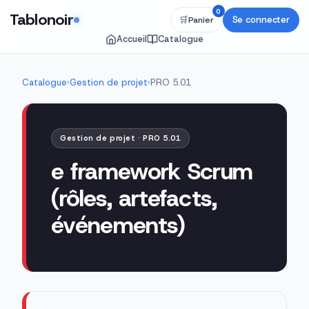
0
Tablonoir
Se connecter
🛒
Panier
Accueil
Catalogue
Catalogue
›
Gestion de projet
›
PRO 5.01
Gestion de projet · PRO 5.01
e framework Scrum
(rôles, artefacts,
événements)