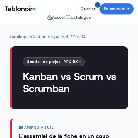
0
Tablonoir
Se connecter
🛒
Panier
Accueil
Catalogue
Catalogue
›
Gestion de projet
›
PRO 5.04
Gestion de projet · PRO 5.04
Kanban vs Scrum vs
Scrumban
🖼️ APERÇU VISUEL
L'essentiel de la fiche en un coup