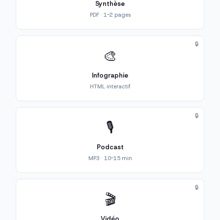
Synthèse
PDF · 1-2 pages
🔒
🎨
Infographie
HTML interactif
🔒
🎙️
Podcast
MP3 · 10-15 min
🔒
🎬
Vidéo