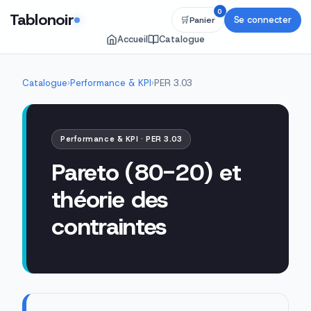
0
Tablonoir
Se connecter
🛒
Panier
Accueil
Catalogue
Catalogue
›
Performance & KPI
›
PER 3.03
Performance & KPI · PER 3.03
Pareto (80-20) et
théorie des
contraintes