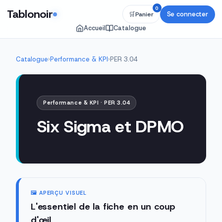
0
Tablonoir
Se connecter
🛒
Panier
Accueil
Catalogue
Catalogue
›
Performance & KPI
›
PER 3.04
Performance & KPI · PER 3.04
Six Sigma et DPMO
🖼️ APERÇU VISUEL
L'essentiel de la fiche en un coup
d'œil