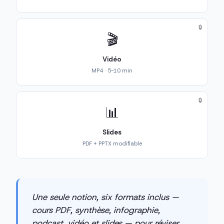
🔒
🎬
Vidéo
MP4 · 5-10 min
🔒
📊
Slides
PDF + PPTX modifiable
Une seule notion, six formats inclus —
cours PDF, synthèse, infographie,
podcast, vidéo et slides — pour réviser