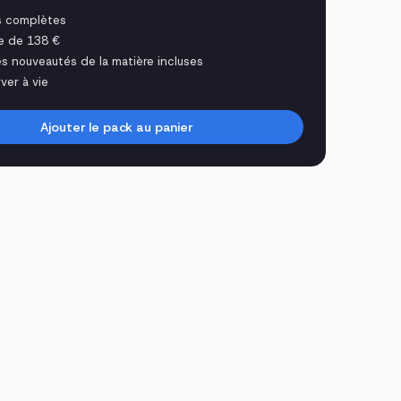
s complètes
e de 138 €
es nouveautés de la matière incluses
ver à vie
Ajouter le pack au panier