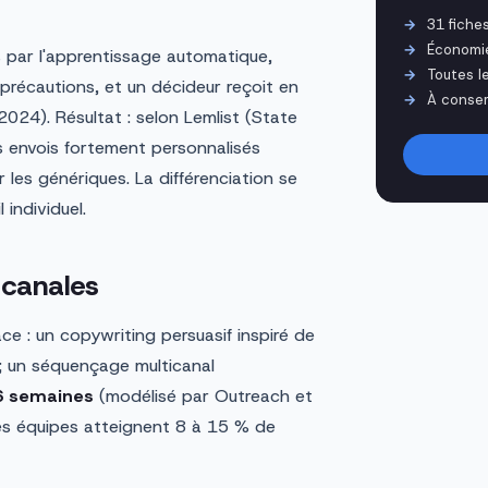
31 fiche
Économi
s par l'apprentissage automatique,
Toutes l
récautions, et un décideur reçoit en
À conser
 2024). Résultat : selon Lemlist (State
es envois fortement personnalisés
 les génériques. La différenciation se
 individuel.
icanales
cace : un copywriting persuasif inspiré de
; un séquençage multicanal
 6 semaines
(modélisé par Outreach et
ures équipes atteignent 8 à 15 % de