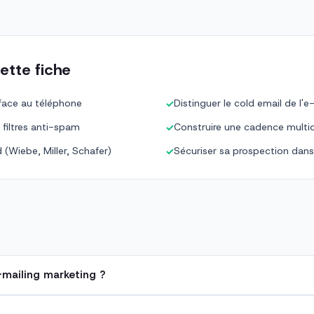
ette fiche
 face au téléphone
Distinguer le cold email de l'e
✓
filtres anti-spam
Construire une cadence multi
✓
(Wiebe, Miller, Schafer)
Sécuriser sa prospection da
✓
e-mailing marketing ?