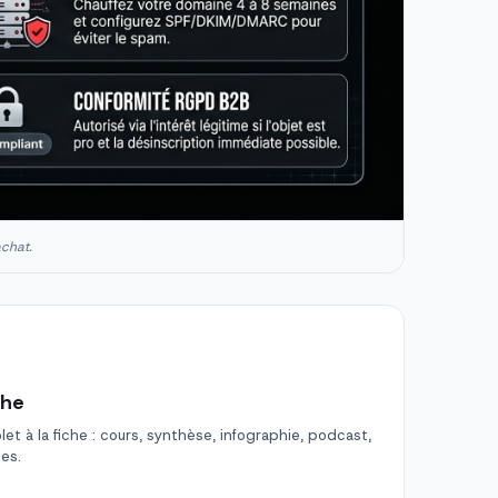
achat.
che
t à la fiche : cours, synthèse, infographie, podcast,
des.