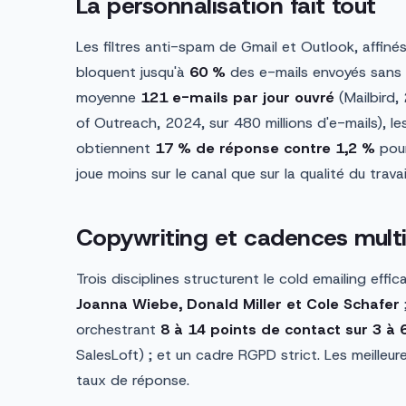
La personnalisation fait tout
Les filtres anti-spam de Gmail et Outlook, affiné
bloquent jusqu'à
60 %
des e-mails envoyés sans p
moyenne
121 e-mails par jour ouvré
(Mailbird,
of Outreach, 2024, sur 480 millions d'e-mails), l
obtiennent
17 % de réponse contre 1,2 %
pour
joue moins sur le canal que sur la qualité du travail
Copywriting et cadences mult
Trois disciplines structurent le cold emailing effi
Joanna Wiebe, Donald Miller et Cole Schafer
orchestrant
8 à 14 points de contact sur 3 à
SalesLoft) ; et un cadre RGPD strict. Les meille
taux de réponse.