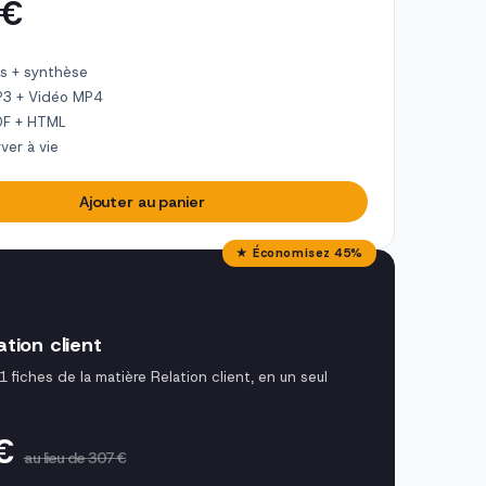
 €
s + synthèse
P3 + Vidéo MP4
DF + HTML
ver à vie
Ajouter au panier
★ Économisez 45%
tion client
1 fiches de la matière Relation client, en un seul
 €
au lieu de 307 €