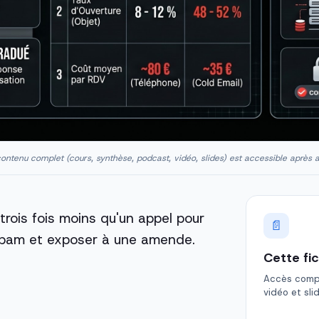
ontenu complet (cours, synthèse, podcast, vidéo, slides) est accessible après 
rois fois moins qu'un appel pour
📄
 spam et exposer à une amende.
Cette fi
Accès comple
vidéo et sli