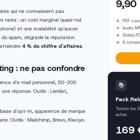
9,90
aires qui ne connaissent pas
és rares : un coût marginal quasi-nul
PDF cour
phone) et une scalabilité qu'aucun
Audio M
Slides P
nt du spam, dégrade la réputation
À conser
 atteindre
4 % du chiffre d'affaires
.
ting : ne pas confondre
arence d'e-mail personnel, 50-200
📚
une réponse. Outils : Lemlist,
Pack Rela
Toutes les 3
 base d'opt-in, apparence de marque
achat.
e. Outils : Mailchimp, Brevo, Klaviyo.
169