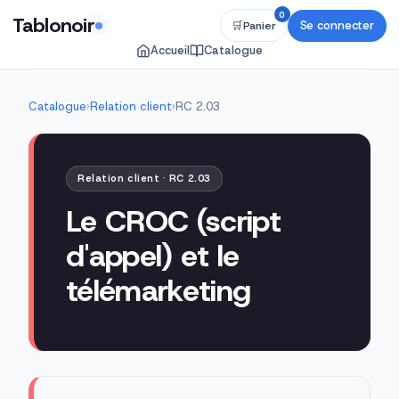
0
Tablonoir
Se connecter
🛒
Panier
Accueil
Catalogue
Catalogue
›
Relation client
›
RC 2.03
Relation client · RC 2.03
Le CROC (script
d'appel) et le
télémarketing