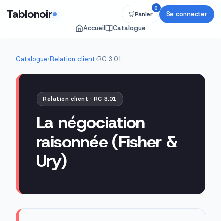
0
Tablonoir
Se connecter
🛒
Panier
Accueil
Catalogue
Catalogue
›
Relation client
›
RC 3.01
Relation client · RC 3.01
La négociation
raisonnée (Fisher &
Ury)