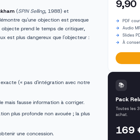
9,90
ackham
(
SPIN Selling
, 1988) et
émontre qu'une objection est presque
PDF cour
 objecte prend le temps de critiquer,
Audio M
Slides P
eux est plus dangereux que l'objecteur :
À conser
exacte (« pas d'intégration avec notre
📚
Pack Rela
e mais fausse information à corriger.
Toutes les 3
on plus profonde non avouée ; la plus
achat.
169
obtenir une concession.