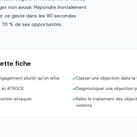
et non avoué. Répondre frontalement
iser ce geste dans les 90 secondes
à 70 % de ses opportunités.
ette fiche
ngagement plutôt qu'un refus
Classer une objection dans la
✓
C et ATROCE
Diagnostiquer une objection p
✓
 contre-attaquer
Relier le traitement des objec
✓
violente