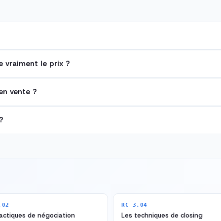
e vraiment le prix ?
en vente ?
?
.02
RC 3.04
actiques de négociation
Les techniques de closing