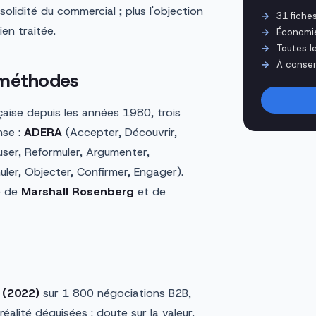
olidité du commercial ; plus l'objection
31 fiche
ien traitée.
Économi
Toutes l
À conser
 méthodes
aise depuis les années 1980, trois
nse :
ADERA
(Accepter, Découvrir,
ser, Reformuler, Argumenter,
ler, Objecter, Confirmer, Engager).
te de
Marshall Rosenberg
et de
 (2022)
sur 1 800 négociations B2B,
éalité déguisées : doute sur la valeur,