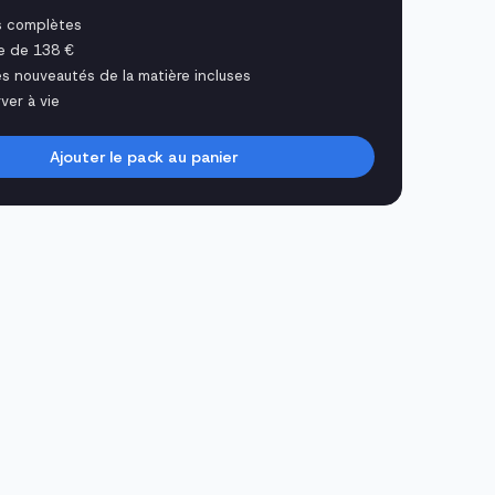
s complètes
e de 138 €
es nouveautés de la matière incluses
ver à vie
Ajouter le pack au panier