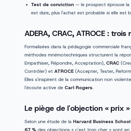
Test de conviction
— le prospect éprouve la s
est dure, plus l'achat est probable si elle est b
ADERA, CRAC, ATROCE : trois
Formalisées dans la pédagogie commerciale franç
méthodes mnémotechniques structurent la répo
Empathiser, Répondre, Acceptation),
CRAC
(Creu
Contrôler) et
ATROCE
(Accepter, Tester, Reformu
Elles s'inspirent de la communication non violen
l'écoute active de
Carl Rogers
.
Le piège de l'objection « prix »
Selon une étude de la
Harvard Business School
67 %
des objections « c'est trop cher » sont en r