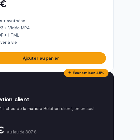
 €
s + synthèse
P3 + Vidéo MP4
DF + HTML
ver à vie
Ajouter au panier
★ Économisez 45%
tion client
1 fiches de la matière Relation client, en un seul
 €
au lieu de 307 €