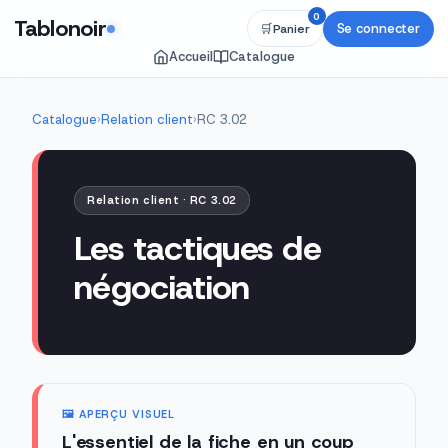
0
Tablonoir
Se connecter
🛒
Panier
Accueil
Catalogue
Catalogue
›
Relation client
›
RC 3.02
Relation client · RC 3.02
Les tactiques de
négociation
🖼️ APERÇU VISUEL
L'essentiel de la fiche en un coup