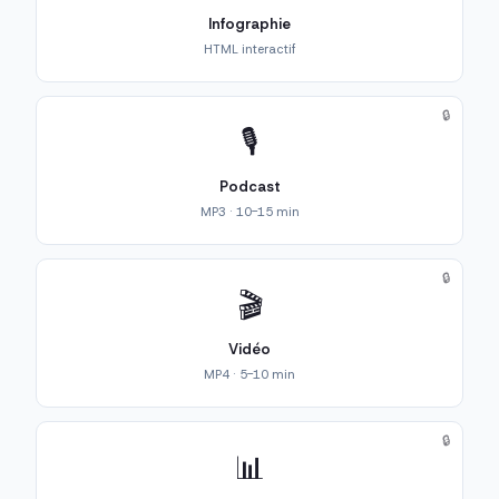
Infographie
HTML interactif
🔒
🎙️
Podcast
MP3 · 10-15 min
🔒
🎬
Vidéo
MP4 · 5-10 min
🔒
📊