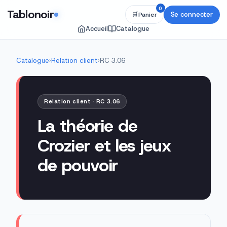
0
Tablonoir
Se connecter
🛒
Panier
Accueil
Catalogue
Catalogue
›
Relation client
›
RC 3.06
Relation client · RC 3.06
La théorie de
Crozier et les jeux
de pouvoir