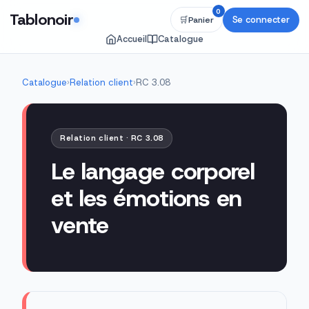
0
Tablonoir
Se connecter
🛒
Panier
Accueil
Catalogue
Catalogue
›
Relation client
›
RC 3.08
Relation client · RC 3.08
Le langage corporel
et les émotions en
vente