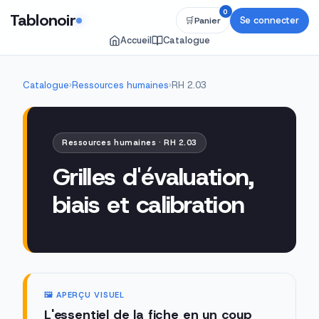
0
Tablonoir
Se connecter
🛒
Panier
Accueil
Catalogue
Catalogue
›
Ressources humaines
›
RH 2.03
Ressources humaines · RH 2.03
Grilles d'évaluation,
biais et calibration
🖼️ APERÇU VISUEL
L'essentiel de la fiche en un coup