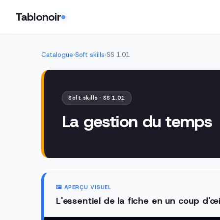
Tablonoir
Catalogue
›
Soft skills
›
SS 1.01
Soft skills · SS 1.01
La gestion du temps
🖼️ APERÇU VISUEL
L'essentiel de la fiche en un coup d'œi