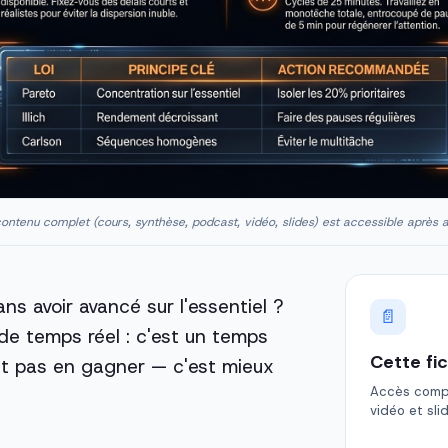
ontenu complet (cours, synthèse, podcast, vidéo, slides) est accessible après 
ans avoir avancé sur l'essentiel ?
📄
e temps réel : c'est un temps
Cette fi
st pas en gagner — c'est mieux
Accès comple
vidéo et sli