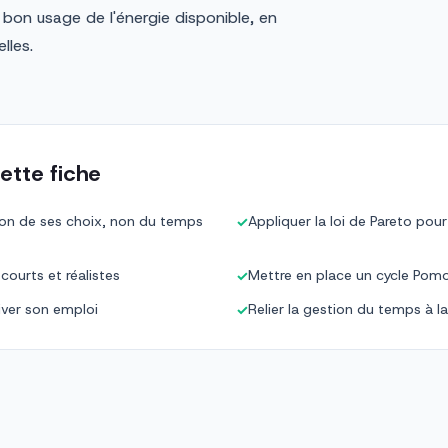
e bon usage de l'énergie disponible, en
lles.
ette fiche
on de ses choix, non du temps
Appliquer la loi de Pareto pou
✓
 courts et réalistes
Mettre en place un cycle Pom
✓
iver son emploi
Relier la gestion du temps à l
✓