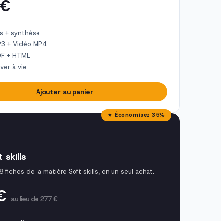
 €
s + synthèse
P3 + Vidéo MP4
DF + HTML
ver à vie
Ajouter au panier
★ Économisez 35%
 skills
8 fiches de la matière Soft skills, en un seul achat.
 €
au lieu de 277 €