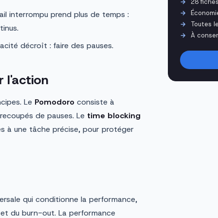
28 fiche
Économi
il interrompu prend plus de temps :
Toutes l
tinus.
À conser
cacité décroît : faire des pauses.
 l'action
cipes. Le
Pomodoro
consiste à
ntrecoupés de pauses. Le
time blocking
és à une tâche précise, pour protéger
rsale qui conditionne la performance,
s et du burn-out. La performance