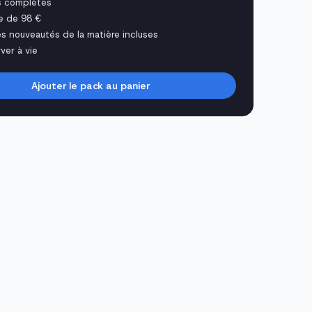
s complètes
e de 98 €
es nouveautés de la matière incluses
ver à vie
Ajouter le pack au panier