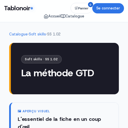
0
Tablonoir
Se connecter
🛒
Panier
Accueil
Catalogue
Catalogue
›
Soft skills
›
SS 1.02
Soft skills · SS 1.02
La méthode GTD
🖼️ APERÇU VISUEL
L'essentiel de la fiche en un coup
d'œil