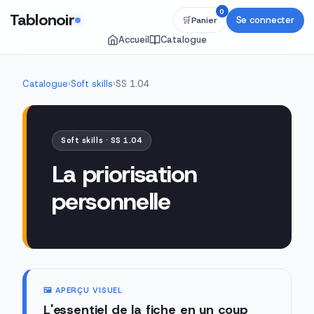
0
Tablonoir
Se connecter
🛒
Panier
Accueil
Catalogue
Catalogue
›
Soft skills
›
SS 1.04
Soft skills · SS 1.04
La priorisation
personnelle
🖼️ APERÇU VISUEL
L'essentiel de la fiche en un coup