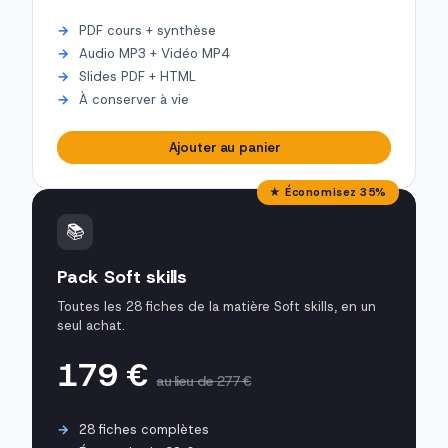
PDF cours + synthèse
Audio MP3 + Vidéo MP4
Slides PDF + HTML
À conserver à vie
Ajouter au panier
★ Économisez 35%
📚
Pack Soft skills
Toutes les 28 fiches de la matière Soft skills, en un
seul achat.
179 €
au lieu de 277 €
28 fiches complètes