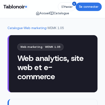
0
Tablonoir
Se connecter
🛒
Panier
Accueil
Catalogue
Catalogue
›
Web marketing
›
WEMK 1.05
Web marketing · WEMK 1.05
Web analytics, site
web et e-
commerce