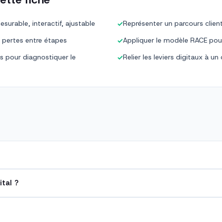
mesurable, interactif, ajustable
Représenter un parcours clien
✓
s pertes entre étapes
Appliquer le modèle RACE pour 
✓
ns pour diagnostiquer le
Relier les leviers digitaux à 
✓
tal ?