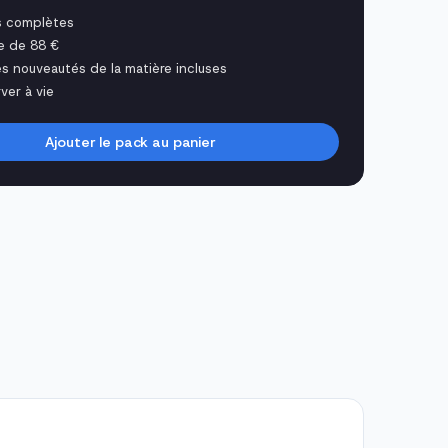
s complètes
e de 88 €
es nouveautés de la matière incluses
ver à vie
Ajouter le pack au panier