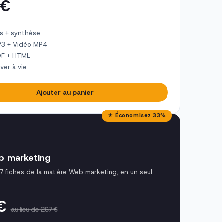
 €
s + synthèse
P3 + Vidéo MP4
DF + HTML
ver à vie
Ajouter au panier
★ Économisez 33%
b marketing
7 fiches de la matière Web marketing, en un seul
 €
au lieu de 267 €