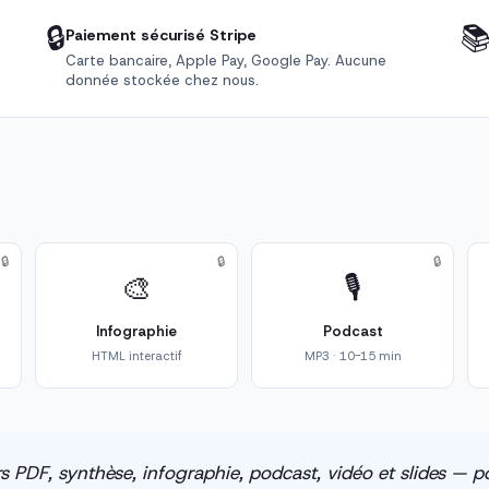
🔒

Paiement sécurisé Stripe
Carte bancaire, Apple Pay, Google Pay. Aucune
donnée stockée chez nous.
🔒
🔒
🔒
🎨
🎙️
Infographie
Podcast
HTML interactif
MP3 · 10-15 min
s PDF, synthèse, infographie, podcast, vidéo et slides — po