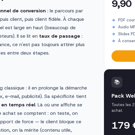
9,90
unnel de conversion
: le parcours par
uis client, puis client fidèle. À chaque
PDF cour
nel est large en haut (beaucoup de
Audio M
Slides P
urs). Il se lit en
taux de passage
:
À conser
ance, ce n'est pas toujours attirer plus
tes entre deux étapes.
📚
 classique : il en prolonge la démarche
Pack We
 e-mail, publicité). Sa spécificité tient
e en temps réel
. Là où une affiche se
Toutes les 2
achat.
e achat se comptent : on teste, on
rapport de force — le client bloque ce
179
tion, on la mérite (contenu utile,