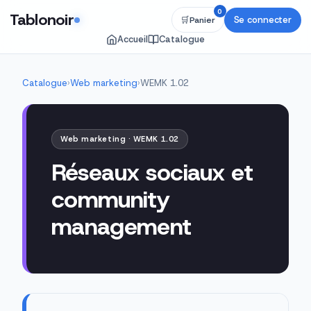
0
Tablonoir
Se connecter
🛒
Panier
Accueil
Catalogue
Catalogue
›
Web marketing
›
WEMK 1.02
Web marketing · WEMK 1.02
Réseaux sociaux et
community
management