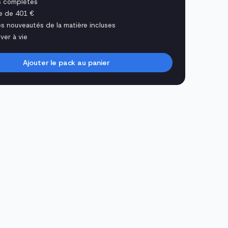
s complètes
e de 401 €
es nouveautés de la matière incluses
ver à vie
Ajouter le pack au panier