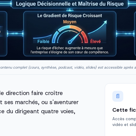
ontenu complet (cours, synthèse, podcast, vidéo, slides) est accessible après 
e direction faire croître
📄
et ses marchés, ou s'aventurer
Cette fi
ce du dirigeant quatre voies,
Accès comple
vidéo et sli