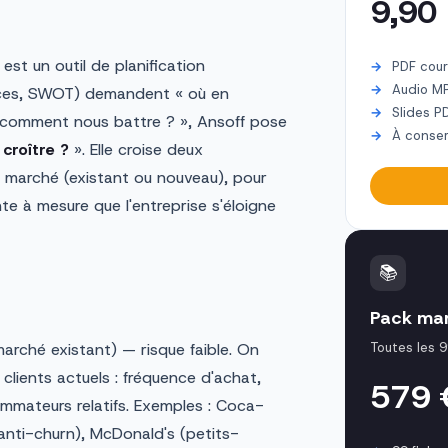
9,90
est un outil de planification
PDF cour
Audio M
orces, SWOT) demandent « où en
Slides P
 comment nous battre ? », Ansoff pose
À conser
croître ?
». Elle croise deux
e marché (existant ou nouveau), pour
te à mesure que l'entreprise s'éloigne
📚
Pack mar
arché existant) — risque faible. On
Toutes les 9
clients actuels : fréquence d'achat,
579
mateurs relatifs. Exemples : Coca-
anti-churn), McDonald's (petits-