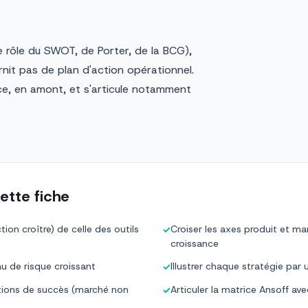
le rôle du SWOT, de Porter, de la BCG),
rnit pas de plan d'action opérationnel.
ance, en amont, et s'articule notamment
ette fiche
tion croître) de celle des outils
Croiser les axes produit et ma
✓
croissance
au de risque croissant
Illustrer chaque stratégie par 
✓
itions de succès (marché non
Articuler la matrice Ansoff a
✓