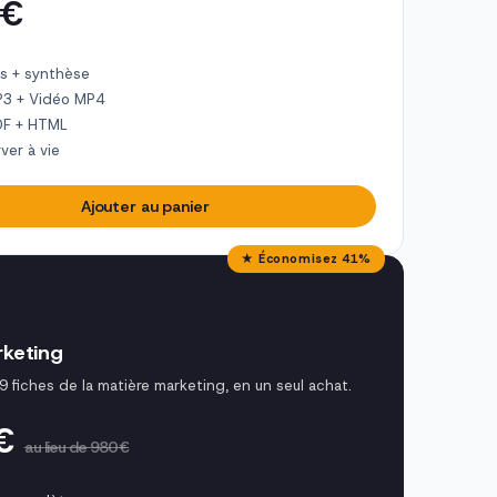
 €
s + synthèse
P3 + Vidéo MP4
DF + HTML
ver à vie
Ajouter au panier
★ Économisez 41%
keting
9 fiches de la matière marketing, en un seul achat.
 €
au lieu de 980 €