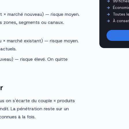
99 fiche
Économi
nt × marché nouveau) — risque moyen.
Toutes l
À conser
les zones, segments ou canaux.
 × marché existant) — risque moyen.
actuels.
veau) — risque élevé. On quitte
r
lus on s'écarte du couple « produits
andit. La pénétration reste sur un
connues à la fois.