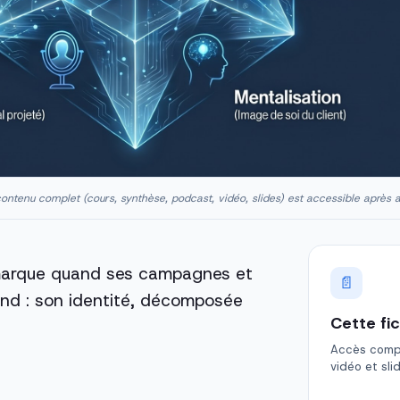
ontenu complet (cours, synthèse, podcast, vidéo, slides) est accessible après 
 marque quand ses campagnes et
📄
ond : son identité, décomposée
Cette fi
Accès comple
vidéo et sli