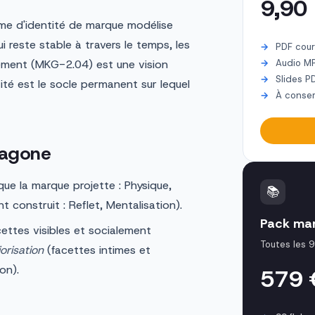
9,90
isme d'identité de marque modélise
 reste stable à travers le temps, les
PDF cour
ement (MKG-2.04) est une vision
Audio M
Slides P
tité est le socle permanent sur lequel
À conser
xagone
ue la marque projette : Physique,
📚
nt construit : Reflet, Mentalisation).
Pack mar
ettes visibles et socialement
Toutes les 9
iorisation
(facettes intimes et
on).
579