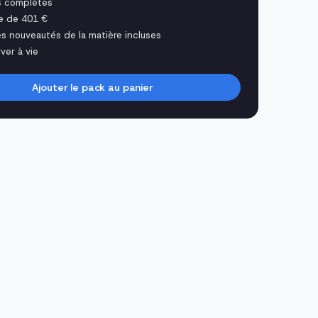
s complètes
e de 401 €
es nouveautés de la matière incluses
ver à vie
Ajouter le pack au panier