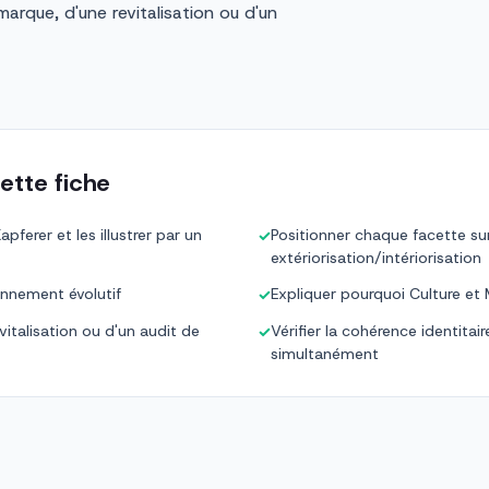
marque, d'une revitalisation ou d'un
ette fiche
pferer et les illustrer par un
Positionner chaque facette su
✓
extériorisation/intériorisation
onnement évolutif
Expliquer pourquoi Culture et 
✓
vitalisation ou d'un audit de
Vérifier la cohérence identitai
✓
simultanément