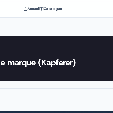
Accueil
Catalogue
de marque (Kapferer)
l