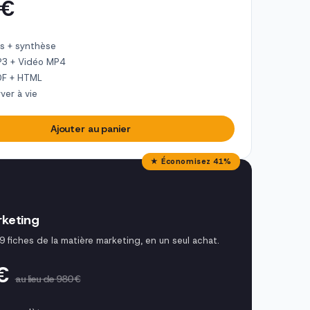
 €
s + synthèse
P3 + Vidéo MP4
DF + HTML
ver à vie
Ajouter au panier
★ Économisez 41%
keting
9 fiches de la matière marketing, en un seul achat.
 €
au lieu de 980 €