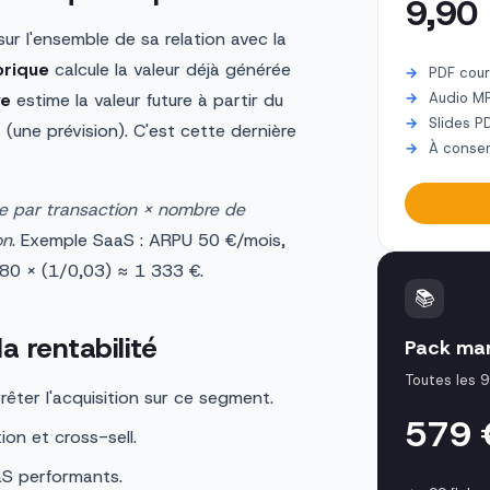
9,90
sur l'ensemble de sa relation avec la
orique
calcule la valeur déjà générée
PDF cour
ve
estime la valeur future à partir du
Audio M
Slides P
une prévision). C'est cette dernière
À conser
 par transaction × nombre de
on
. Exemple SaaS : ARPU 50 €/mois,
80 × (1/0,03) ≈ 1 333 €.
📚
a rentabilité
Pack mar
Toutes les 9
rrêter l'acquisition sur ce segment.
579
ion et cross-sell.
aS performants.