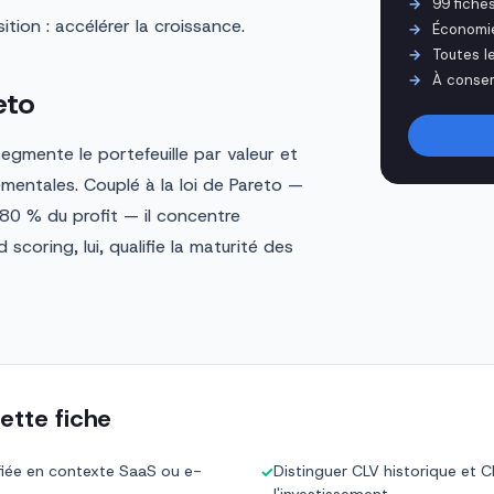
99 fiche
ion : accélérer la croissance.
Économi
Toutes l
À conser
eto
gmente le portefeuille par valeur et
mentales. Couplé à la loi de Pareto —
 80 % du profit — il concentre
 scoring, lui, qualifie la maturité des
ette fiche
lifiée en contexte SaaS ou e-
Distinguer CLV historique et CL
✓