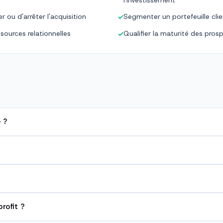
l'investissement
r ou d'arrêter l'acquisition
Segmenter un portefeuille cli
✓
ssources relationnelles
Qualifier la maturité des pros
✓
 ?
rofit ?