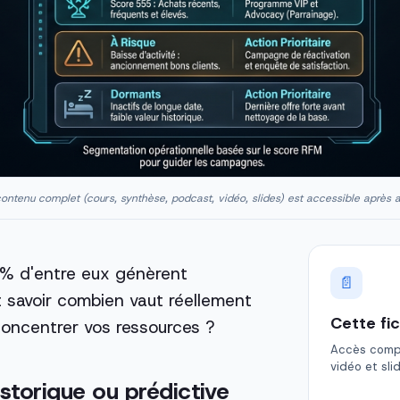
ontenu complet (cours, synthèse, podcast, vidéo, slides) est accessible après 
0 % d'entre eux génèrent
📄
savoir combien vaut réellement
Cette fi
 concentrer vos ressources ?
Accès comple
vidéo et sli
storique ou prédictive