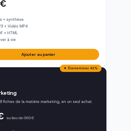
 €
s + synthèse
P3 + Vidéo MP4
DF + HTML
ver à vie
Ajouter au panier
★ Économisez 41%
keting
9 fiches de la matière marketing, en un seul achat.
 €
au lieu de 980 €