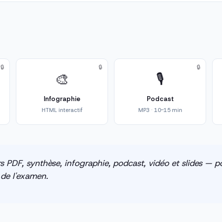
🔒
🔒
🔒
🎨
🎙️
Infographie
Podcast
HTML interactif
MP3 · 10-15 min
s PDF, synthèse, infographie, podcast, vidéo et slides — po
e de l'examen.