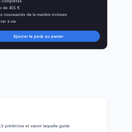
s complètes
e de 401 €
es nouveautés de la matière incluses
ver à vie
Ajouter le pack au panier
V prédictive et savoir laquelle guide