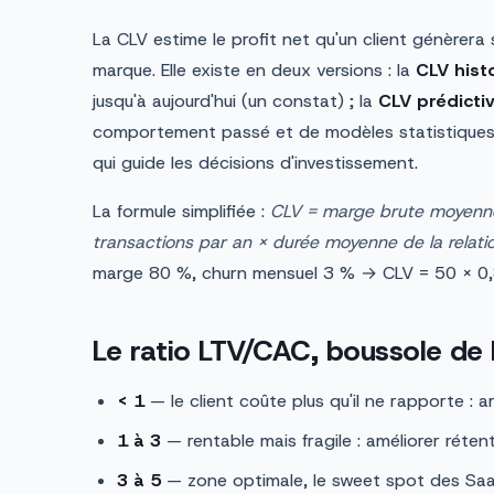
La CLV estime le profit net qu'un client génèrera 
marque. Elle existe en deux versions : la
CLV hist
jusqu'à aujourd'hui (un constat) ; la
CLV prédicti
comportement passé et de modèles statistiques (
qui guide les décisions d'investissement.
La formule simplifiée :
CLV = marge brute moyenne
transactions par an × durée moyenne de la relati
marge 80 %, churn mensuel 3 % → CLV = 50 × 0,
Le ratio LTV/CAC, boussole de l
< 1
— le client coûte plus qu'il ne rapporte : a
1 à 3
— rentable mais fragile : améliorer rétent
3 à 5
— zone optimale, le sweet spot des Sa