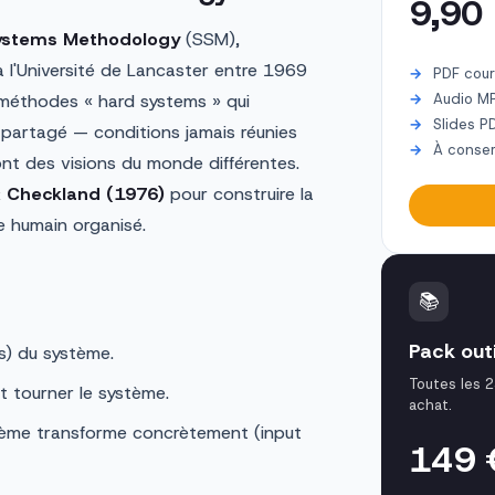
9,90
Systems Methodology
(SSM),
 l'Université de Lancaster entre 1969
PDF cour
 méthodes « hard systems » qui
Audio M
Slides P
 partagé — conditions jamais réunies
À conser
ont des visions du monde différentes.
 Checkland (1976)
pour construire la
me humain organisé.
📚
Pack out
es) du système.
Toutes les 2
t tourner le système.
achat.
stème transforme concrètement (input
149