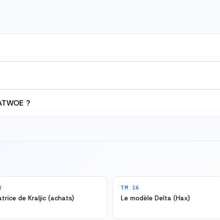
CATWOE ?
4
TM 16
trice de Kraljic (achats)
Le modèle Delta (Hax)