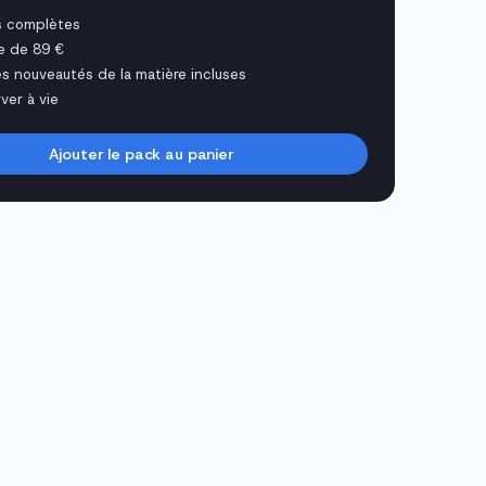
s complètes
e de 89 €
es nouveautés de la matière incluses
ver à vie
Ajouter le pack au panier