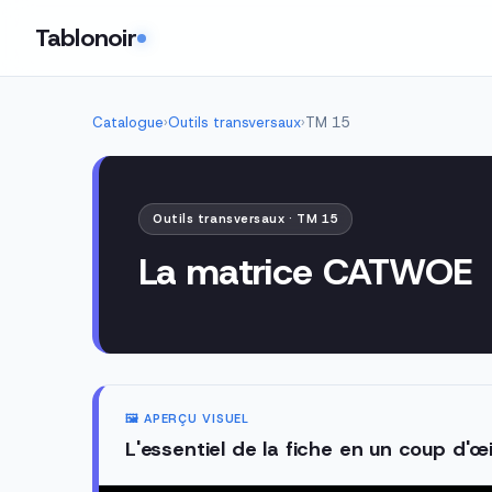
Tablonoir
Catalogue
›
Outils transversaux
›
TM 15
Outils transversaux · TM 15
La matrice CATWOE
🖼️ APERÇU VISUEL
L'essentiel de la fiche en un coup d'œi