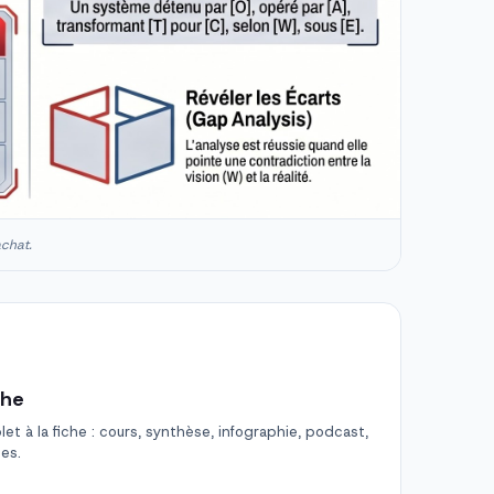
achat.
che
t à la fiche : cours, synthèse, infographie, podcast,
des.