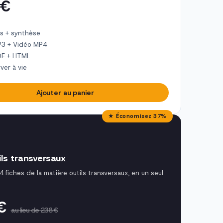
 €
s + synthèse
P3 + Vidéo MP4
DF + HTML
ver à vie
Ajouter au panier
★ Économisez 37%
ils transversaux
4 fiches de la matière outils transversaux, en un seul
 €
au lieu de 238 €