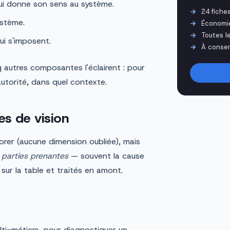
ui donne son sens au système.
24 fiche
ystème.
Économi
Toutes l
ui s'imposent.
À conser
q autres composantes l'éclairent : pour
 autorité, dans quel contexte.
es de vision
iorer (aucune dimension oubliée), mais
 parties prenantes
— souvent la cause
sur la table et traités en amont.
lti-métiers, pour diagnostiquer un