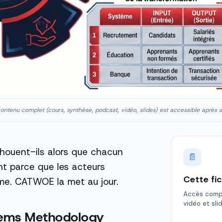
ontenu complet (cours, synthèse, podcast, vidéo, slides) est accessible après 
houent-ils alors que chacun
📄
nt parce que les acteurs
Cette fi
me. CATWOE la met au jour.
Accès comple
vidéo et sli
ystems Methodology