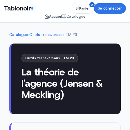
0
Tablonoir
Se connecter
🛒
Panier
Accueil
Catalogue
Catalogue
›
Outils transversaux
›
TM 23
Outils transversaux · TM 23
La théorie de
l'agence (Jensen &
Meckling)