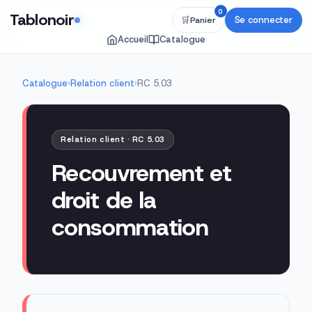
0
Tablonoir
Se connecter
🛒
Panier
Accueil
Catalogue
Catalogue
›
Relation client
›
RC 5.03
Relation client · RC 5.03
Recouvrement et
droit de la
consommation