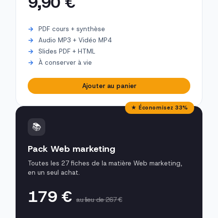
9,90 €
PDF cours + synthèse
Audio MP3 + Vidéo MP4
Slides PDF + HTML
À conserver à vie
Ajouter au panier
★ Économisez 33%
📚
Pack Web marketing
Toutes les 27 fiches de la matière Web marketing,
en un seul achat.
179 €
au lieu de 267 €