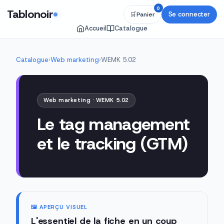
0
Tablonoir
Se connecter
🛒
Panier
Accueil
Catalogue
Catalogue
›
Web marketing
›
WEMK 5.02
Web marketing · WEMK 5.02
Le tag management
et le tracking (GTM)
🖼️ APERÇU VISUEL
L'essentiel de la fiche en un coup