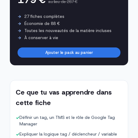
au lieu de 267 €
27 fiches complètes
Économie de 88 €
Toutes les nouveautés de la matière incluses
À conserver à vie
Ajouter le pack au panier
Ce que tu vas apprendre dans
cette fiche
Définir un tag, un TMS et le rôle de Google Tag
✓
Manager
Expliquer la logique tag / déclencheur / variable
✓