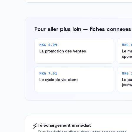
Pour aller plus loin — fiches connexes
MKG 6.09
MKG 
La promotion des ventes
Le ma
spon
MKG 7.01
MKG 
Le cycle de vie client
Le p
journ
⚡
Téléchargement immédiat