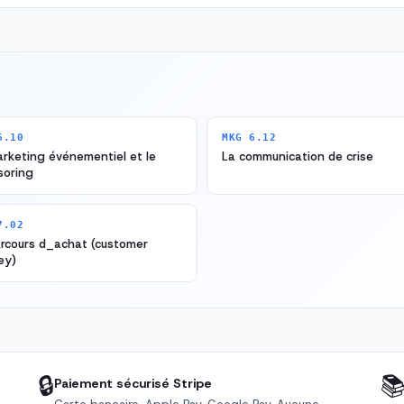
6.10
MKG 6.12
rketing événementiel et le
La communication de crise
soring
7.02
arcours d_achat (customer
ey)
🔒

Paiement sécurisé Stripe