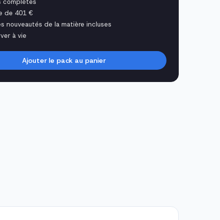
s complètes
e de 401 €
es nouveautés de la matière incluses
ver à vie
Ajouter le pack au panier