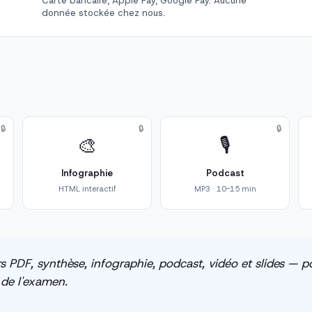
Carte bancaire, Apple Pay, Google Pay. Aucune
donnée stockée chez nous.
🔒
🔒
🔒
🎨
🎙️
Infographie
Podcast
HTML interactif
MP3 · 10-15 min
s PDF, synthèse, infographie, podcast, vidéo et slides — po
e de l'examen.