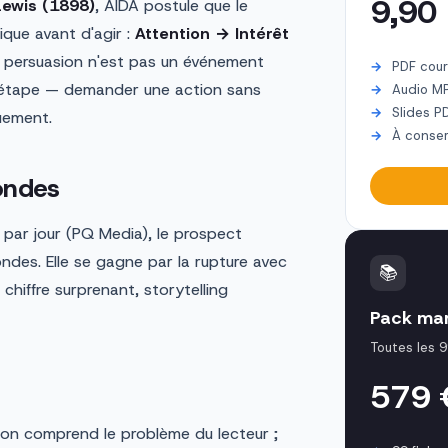
9,90
 Lewis (1898)
, AIDA postule que le
que avant d'agir :
Attention → Intérêt
 la persuasion n'est pas un événement
PDF cour
e étape — demander une action sans
Audio M
Slides P
uement.
À conser
condes
par jour (PQ Media), le prospect
des. Elle se gagne par la rupture avec
📚
chiffre surprenant, storytelling
Pack mar
Toutes les 9
579
on comprend le problème du lecteur ;