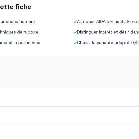
ette fiche
leur enchaînement
Attribuer AIDA à Elias St. Elmo
✓
chniques de rupture
Distinguer intérêt et désir da
✓
ir créé la pertinence
Choisir la variante adaptée (A
✓