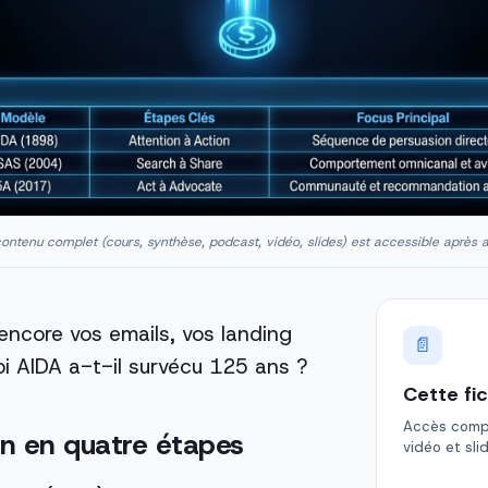
ontenu complet (cours, synthèse, podcast, vidéo, slides) est accessible après 
ncore vos emails, vos landing
📄
oi AIDA a-t-il survécu 125 ans ?
Cette fi
Accès comple
on en quatre étapes
vidéo et sli