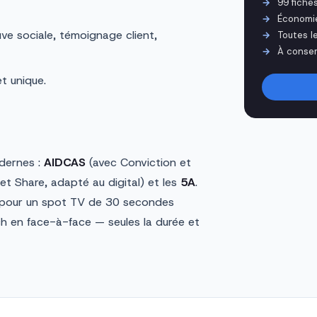
99 fiche
Économi
uve sociale, témoignage client,
Toutes l
À conser
t unique.
odernes :
AIDCAS
(avec Conviction et
et Share, adapté au digital) et les
5A
.
aut pour un spot TV de 30 secondes
ch en face-à-face — seules la durée et