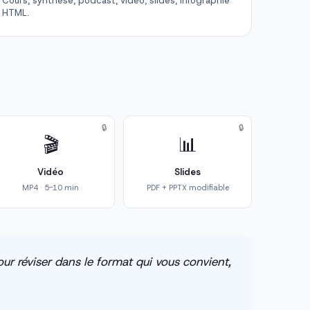
Cours, synthèse, podcast, vidéo, slides, infographie
HTML.
🔒
🔒
🎬
📊
Vidéo
Slides
MP4 · 5-10 min
PDF + PPTX modifiable
ur réviser dans le format qui vous convient,