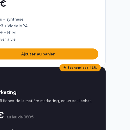
 €
s + synthèse
P3 + Vidéo MP4
DF + HTML
ver à vie
Ajouter au panier
★ Économisez 41%
keting
9 fiches de la matière marketing, en un seul achat.
 €
au lieu de 980 €