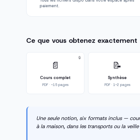
Tous les fichiers dispo dans votre espace après
paiement.
Ce que vous obtenez exactement
🔒
📄
📝
Cours complet
Synthèse
PDF · ~15 pages
PDF · 1-2 pages
Une seule notion, six formats inclus — cour
à la maison, dans les transports ou la veill