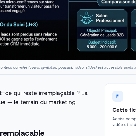
ontenu complet (cours, synthèse, podcast, vidéo, slides) est accessible après 
-ce qui reste irremplaçable ? La
📄
ue — le terrain du marketing
Cette fi
Accès comple
vidéo et sli
irremplaçable