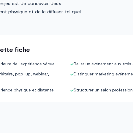
L'enjeu est de concevoir deux
t physique et de le diffuser tel quel.
ette fiche
érieure de l'expérience vécue
Relier un événement aux trois o
✓
riétaire, pop-up, webinar,
Distinguer marketing événemen
✓
rience physique et distante
Structurer un salon profession
✓