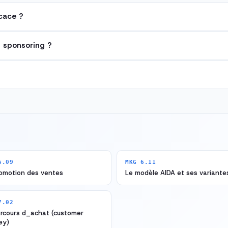
icace ?
t sponsoring ?
6.09
MKG 6.11
romotion des ventes
Le modèle AIDA et ses variante
7.02
arcours d_achat (customer
ey)