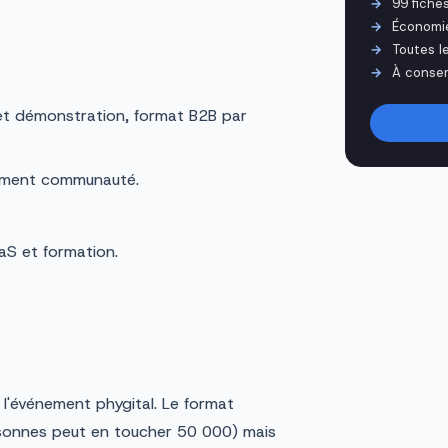
99 fiche
Économi
Toutes l
À conser
t démonstration, format B2B par
ment communauté.
S et formation.
t l'événement phygital. Le format
ersonnes peut en toucher 50 000) mais