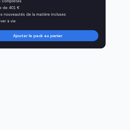
s complètes
e de 401 €
es nouveautés de la matière incluses
ver à vie
Ajouter le pack au panier