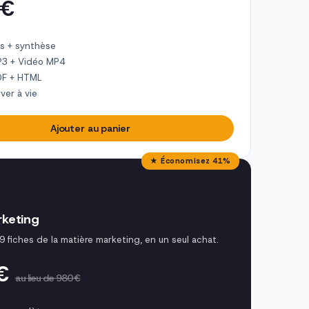
 €
s + synthèse
P3 + Vidéo MP4
DF + HTML
ver à vie
Ajouter au panier
★ Économisez 41%
keting
9 fiches de la matière marketing, en un seul achat.
 €
au lieu de 980 €