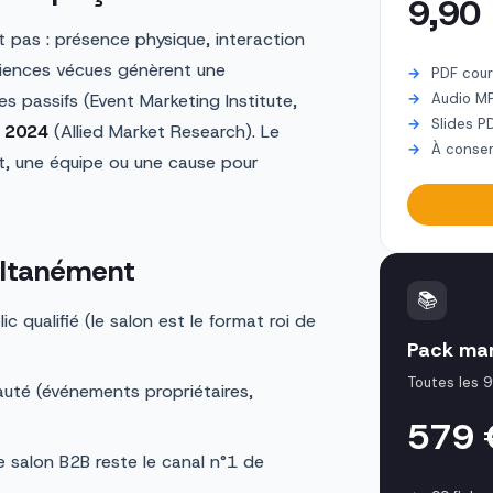
9,90
t pas : présence physique, interaction
ériences vécues génèrent une
PDF cour
 passifs (Event Marketing Institute,
Audio M
Slides P
 2024
(Allied Market Research). Le
À conser
t, une équipe ou une cause pour
multanément
📚
c qualifié (le salon est le format roi de
Pack mar
Toutes les 9
té (événements propriétaires,
579
 salon B2B reste le canal n°1 de