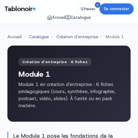
0
Tablonoir
Se connecter
🛒
Panier
Accueil
Catalogue
Accueil
›
Catalogue
›
Création d'entreprise
›
Module 1
Création d'entreprise · 6 fiches
Module 1
Module 1 en création d'entreprise : 6 fiches
pédagogiques (cours, synthèse, infographie,
podcast, vidéo, slides). À l'unité ou en pack
matière.
Le Module 1 pose les fondations de la