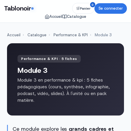
0
Tablonoir
Se connecter
🛒
Panier
Accueil
Catalogue
Accueil
›
Catalogue
›
Performance & KPI
›
Module 3
Performance & KPI · 5 fiches
Module 3
Module 3 en performance & kpi : 5 fiches
pédagogiques (cours, synthèse, infographie,
podcast, vidéo, slides). À l'unité ou en pack
matière.
Ce module explore les
grands cadres et