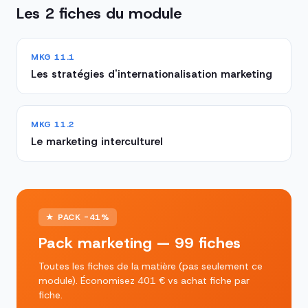
Les 2 fiches du module
MKG 11.1
Les stratégies d'internationalisation marketing
MKG 11.2
Le marketing interculturel
★ PACK -41%
Pack marketing — 99 fiches
Toutes les fiches de la matière (pas seulement ce
module). Économisez 401 € vs achat fiche par
fiche.