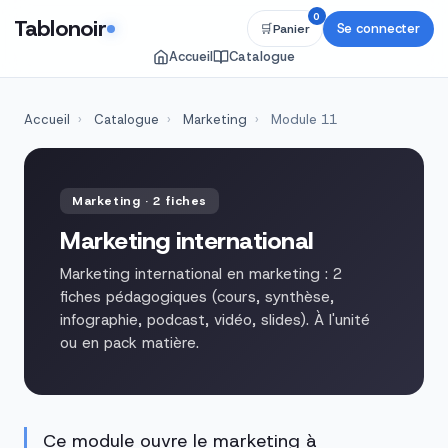
0
Tablonoir
Se connecter
🛒
Panier
Accueil
Catalogue
Accueil
›
Catalogue
›
Marketing
›
Module 11
Marketing · 2 fiches
Marketing international
Marketing international en marketing : 2
fiches pédagogiques (cours, synthèse,
infographie, podcast, vidéo, slides). À l'unité
ou en pack matière.
Ce module ouvre le marketing à