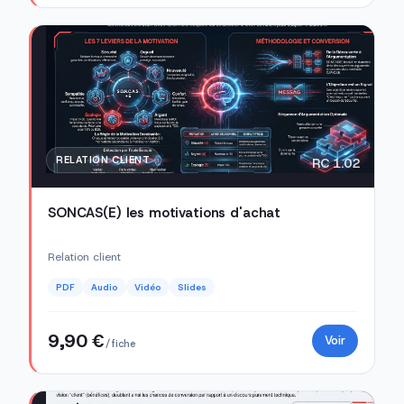
RELATION CLIENT
RC 1.02
SONCAS(E) les motivations d'achat
Relation client
PDF
Audio
Vidéo
Slides
9,90 €
Voir
/ fiche