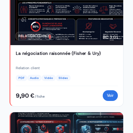
RELATION CLIENT
RC 3.01
La négociation raisonnée (Fisher & Ury)
Relation client
PDF
Audio
Vidéo
Slides
9,90 €
Voir
/ fiche