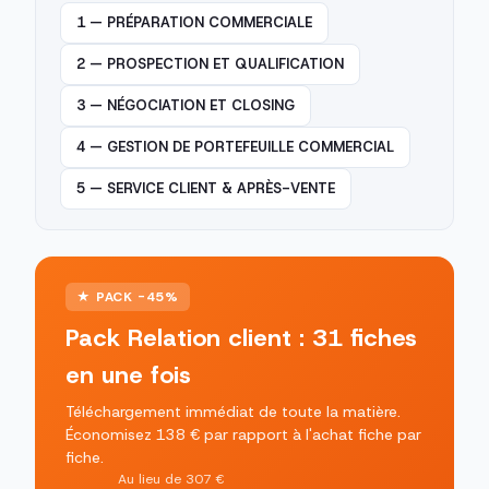
1 — PRÉPARATION COMMERCIALE
2 — PROSPECTION ET QUALIFICATION
3 — NÉGOCIATION ET CLOSING
4 — GESTION DE PORTEFEUILLE COMMERCIAL
5 — SERVICE CLIENT & APRÈS-VENTE
★ PACK -45%
Pack Relation client : 31 fiches
en une fois
Téléchargement immédiat de toute la matière.
Économisez 138 € par rapport à l'achat fiche par
fiche.
Au lieu de 307 €