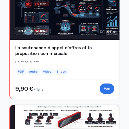
RELATION CLIENT
RC 4.04
La soutenance d'appel d'offres et la
proposition commerciale
Relation client
PDF
Audio
Vidéo
Slides
9,90 €
Voir
/ fiche