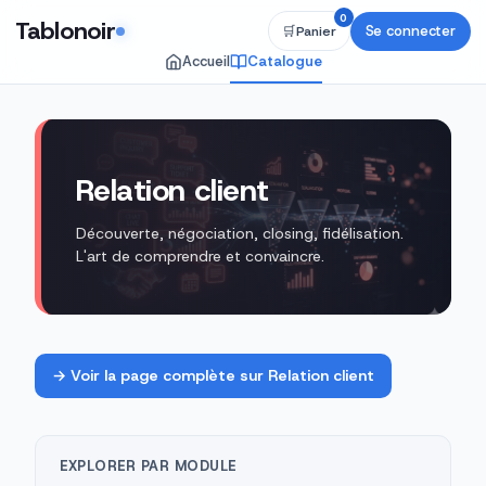
0
Tablonoir
Se connecter
🛒
Panier
Accueil
Catalogue
Relation client · 31 fiches pé
Relation client
Découverte, négociation, closing, fidélisation.
L'art de comprendre et convaincre.
→ Voir la page complète sur Relation client
EXPLORER PAR MODULE