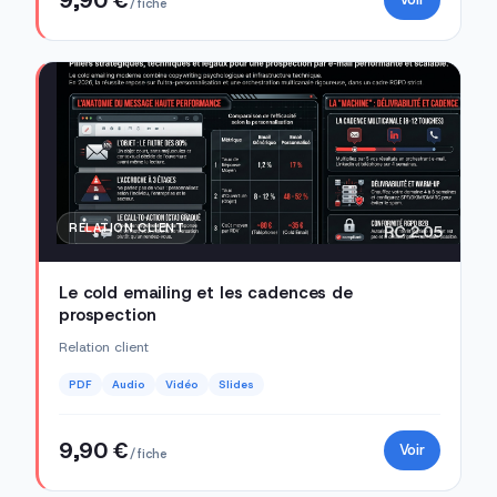
/ fiche
RELATION CLIENT
RC 2.05
Le cold emailing et les cadences de
prospection
Relation client
PDF
Audio
Vidéo
Slides
9,90 €
Voir
/ fiche