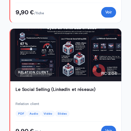
9,90 €
Voir
/ fiche
RELATION CLIENT
RC 2.04
Le Social Selling (LinkedIn et réseaux)
Relation client
PDF
Audio
Vidéo
Slides
9,90 €
Voir