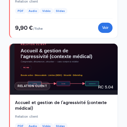
Relation client
PDF
Audio
Vidéo
Slides
9,90 €
Voir
/ fiche
RELATION CLIENT
RC 5.04
Accueil et gestion de l'agressivité (contexte
médical)
Relation client
PDF
Audio
Vidéo
Slides