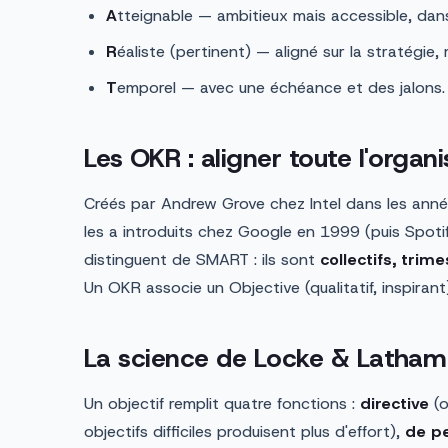
A
tteignable — ambitieux mais accessible, dans
R
éaliste (pertinent) — aligné sur la stratégie,
T
emporel — avec une échéance et des jalons.
Les OKR : aligner toute l'organi
Créés par Andrew Grove chez Intel dans les anné
les a introduits chez Google en 1999 (puis Spotif
distinguent de SMART : ils sont
collectifs, trim
Un OKR associe un Objective (qualitatif, inspiran
La science de Locke & Latham
Un objectif remplit quatre fonctions :
directive
(o
objectifs difficiles produisent plus d'effort),
de p