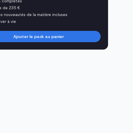
s complètes
e de 235 €
es nouveautés de la matière incluses
ver à vie
Ajouter le pack au panier