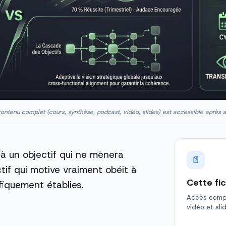
ontenu complet (cours, synthèse, podcast, vidéo, slides) est accessible après 
ilà un objectif qui ne mènera
📄
ctif qui motive vraiment obéit à
Cette fi
ifiquement établies.
Accès comple
vidéo et sli