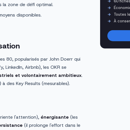
60 fiche
 la zone de défi optimal.
Économi
 moyens disponibles.
Toutes l
À conser
sation
es 80, popularisés par John Doerr qui
y, LinkedIn, Airbnb), les OKR se
estriels et volontairement ambitieux
.
t) à des Key Results (mesurables).
riente l'attention),
énergisante
(les
ersistance
(il prolonge l'effort dans le