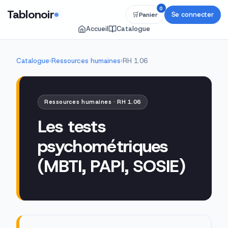
0
Tablonoir
Se connecter
🛒
Panier
Accueil
Catalogue
Catalogue
›
Ressources humaines
›
RH 1.06
Ressources humaines · RH 1.06
Les tests
psychométriques
(MBTI, PAPI, SOSIE)