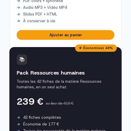
PDF cours + synthèse
Audio MP3 + Vidéo MP4
Slides PDF + HTML
À conserver à vie
Ajouter au panier
★ Économisez 43%
📚
Pack Ressources humaines
Toutes les 42 fiches de la matière Ressources
humaines, en un seul achat.
239 €
au lieu de 416 €
42 fiches complètes
Économie de 177 €
Toutes les nouveautés de la matière incluses