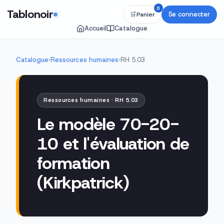
0
Tablonoir
Se connecter
🛒
Panier
Accueil
Catalogue
Catalogue
›
Ressources humaines
›
RH 5.03
Ressources humaines · RH 5.03
Le modèle 70-20-
10 et l'évaluation de
formation
(Kirkpatrick)